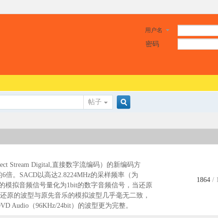
用户名
密码
帖子
搜
索
ct Stream Digital,直接数字流编码）的新编码方
倍。SACD以高达2.8224MHz的采样频率（为
1864
/
把原始的模拟音频信号量化为1bit的数字音频信号，当还原
还原的波型与原先音乐的模拟波型几乎毫无二致，
或DVD Audio（96KHz/24bit）的波型更为完整。