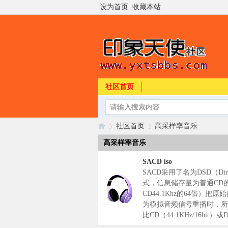
设为首页
收藏本站
社区首页
社区首页
高采样率音乐
高采样率音乐
SACD iso
印
»
›
SACD采用了名为DSD（Dire
式，信息储存量为普通CD的6
CD44.1Khz的64倍）
为模拟音频信号重播时，所
比CD（44.1KHz/16bit）