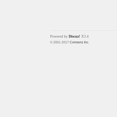
象
Powered by
Discuz!
X3.4
© 2001-2017
Comsenz Inc.
天