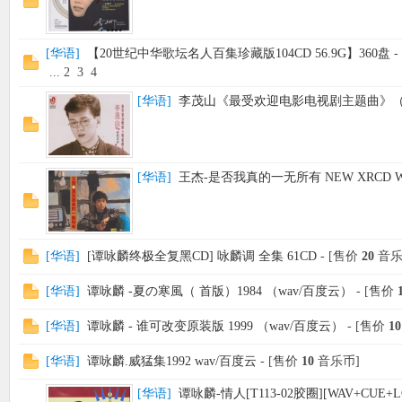
[
华语
]
【20世纪中华歌坛名人百集珍藏版104CD 56.9G】360盘
-
...
2
3
4
[
华语
]
李茂山《最受欢迎电影电视剧主题曲》（瑞华
[
华语
]
王杰-是否我真的一无所有 NEW XRCD W
[
华语
]
[谭咏麟终极全复黑CD] 咏麟调 全集 61CD
- [售价
20
音乐
[
华语
]
谭咏麟 -夏の寒風（ 首版）1984 （wav/百度云）
- [售价
[
华语
]
谭咏麟 - 谁可改变原装版 1999 （wav/百度云）
- [售价
10
[
华语
]
谭咏麟.威猛集1992 wav/百度云
- [售价
10
音乐币]
[
华语
]
谭咏麟-情人[T113-02胶圈][WAV+CUE