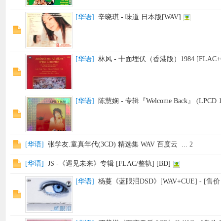
[
华语
]
辛晓琪 - 味道 日本版[WAV]
[
华语
]
林风 - 十面埋伏（香港版）1984 [FLAC+
[
华语
]
陈慧娴 - 专辑『Welcome Back』 (LPCD 1
[
华语
]
张学友.童真年代(3CD) 精选集 WAV 百度云
...
2
[
华语
]
JS -《遇见未来》专辑 [FLAC/整轨] [BD]
[
华语
]
杨蔓《蓝眼泪DSD》[WAV+CUE]
- [售