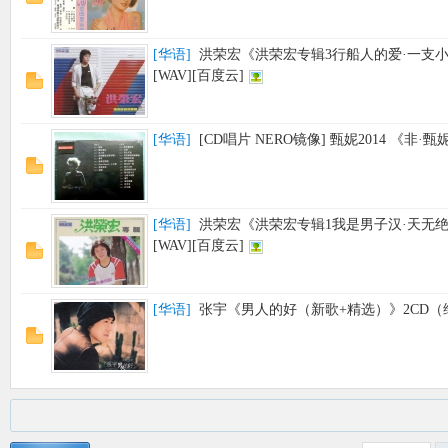
[
华语
]
洪荣宏《洪荣宏专辑3行船人的爱·一支小
[WAV][百度云]
[
华语
]
[CD唱片 NERO镜像] 甄妮2014 《非·
[
华语
]
洪荣宏《洪荣宏专辑1我是男子汉·天无绝
[WAV][百度云]
[
华语
]
张宇《男人的好（新歌+精选）》2CD（维京