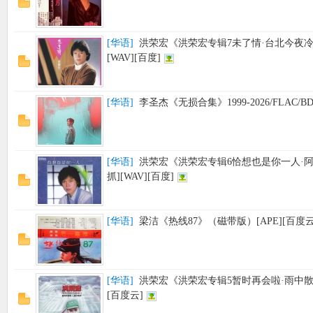
[
华语
]
洪荣宏《洪荣宏专辑7未了情·台北今夜冷
[WAV][百度]
[
华语
]
李圣杰《无损合集》1999-2026/FLAC/B
[
华语
]
洪荣宏《洪荣宏专辑6恰想也是你一人·
抓][WAV][百度]
[
华语
]
梁洁《热线87》（磁带版）[APE][百度云
[
华语
]
洪荣宏《洪荣宏专辑5暂时再会啦·雨中散步
[百度云]