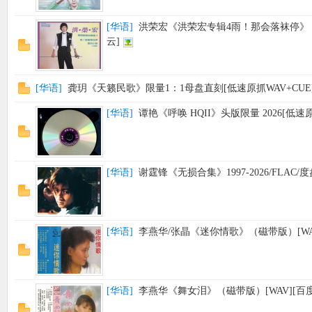
[
华语
]
洪荣宏《洪荣宏专辑4雨！那会落袜停》（飞
云]
[
华语
]
龚玥《天籁民歌》限量1：1母盘直刻[低速原抓WAV+CUE
[
华语
]
谭艳《呼唤 HQII》头版限量 2026[低速原
[
华语
]
谢霆锋《无损合集》1997-2026/FLAC/
[
华语
]
李燕华/张晶《迷你情歌》（磁带版）[WAV
[
华语
]
李燕华《舞女泪》（磁带版）[WAV][百