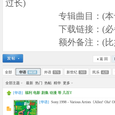
过长)
使
专辑曲目：(本专辑所
下载链接：(必备
额外备注：(比如解压
返 回
社
全部
华语
6658
外语
976
新世纪
369
民乐
428
全部主题
最新
热门
热帖
精华
更多
[
华语
]
福利 电影 剧集 动漫 等 几百T
[
华语
]
Sony.1998 - Various Artists《Allez! Ola
区