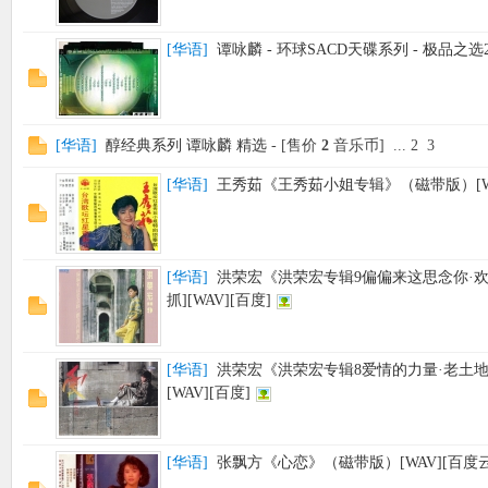
[
华语
]
谭咏麟 - 环球SACD天碟系列 - 极品之选2 
[
华语
]
醇经典系列 谭咏麟 精选
- [售价
2
音乐币]
...
2
3
[
华语
]
王秀茹《王秀茹小姐专辑》（磁带版）[WA
[
华语
]
洪荣宏《洪荣宏专辑9偏偏来这思念你·
抓][WAV][百度]
[
华语
]
洪荣宏《洪荣宏专辑8爱情的力量·老土地
[WAV][百度]
[
华语
]
张飘方《心恋》（磁带版）[WAV][百度云