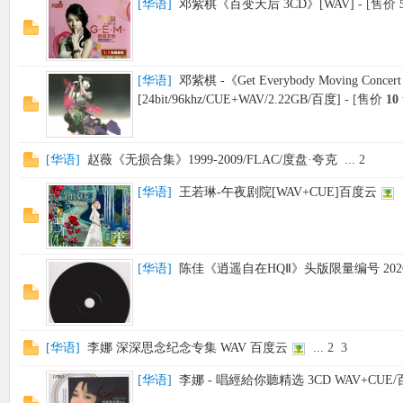
[
华语
]
邓紫棋《百变天后 3CD》[WAV]
- [售价
[
华语
]
邓紫棋 -《Get Everybody Moving Concert
[24bit/96khz/CUE+WAV/2.22GB/百度]
- [售价
10
[
华语
]
赵薇《无损合集》1999-2009/FLAC/度盘·夸克
...
2
[
华语
]
王若琳-午夜剧院[WAV+CUE]百度云
[
华语
]
陈佳《逍遥自在HQⅡ》头版限量编号 2026
[
华语
]
李娜 深深思念纪念专集 WAV 百度云
...
2
3
[
华语
]
李娜 - 唱經給你聽精选 3CD WAV+CUE