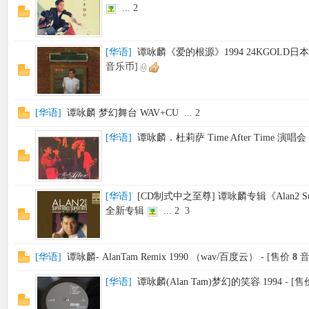
...
2
[
华语
]
谭咏麟《爱的根源》1994 24KGOLD日本版
音乐币]
[
华语
]
谭咏麟 梦幻舞台 WAV+CU
...
2
[
华语
]
谭咏麟．杜莉萨 Time After Time 演唱会
[
华语
]
[CD制式中之至尊] 谭咏麟专辑《Alan2 Super 
全新专辑
...
2
3
[
华语
]
谭咏麟- AlanTam Remix 1990 （wav/百度云）
- [售价
8
音
[
华语
]
谭咏麟(Alan Tam)梦幻的笑容 1994
- [