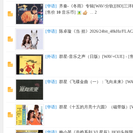
[
华语
]
齐秦-《冬雨》专辑[WAV/分轨][BD]
[售价
10
音乐币]
...
2
[
华语
]
陈卓璇《当·拾》2026/24bit_48kHz/FL
[
外语
]
群星-音乐之声（日版）[WAV+CUE]
- 
[
华语
]
群星《飞碟金曲（一）：飞向未来》[WAV
[
华语
]
群星《十五的月亮十六圆》（磁带版）[WA
[
华语
]
梅小琴《共鸣系列 VI 星辰》HQII头版限量