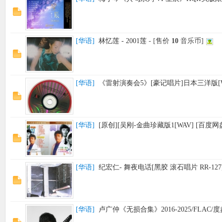
[
华语
]
林忆莲 - 2001莲
- [售价
10
音乐币]
[
华语
]
《雷射演奏会5》[豪记唱片]日本三洋版[WA
[
华语
]
[原创][吴刚-金曲珍藏版1[WAV] [百度网
[
华语
]
纪宏仁- 舞夜电话[黑胶 滚石唱片 RR-127]1
[
华语
]
卢广仲《无损合集》2016-2025/FLAC/