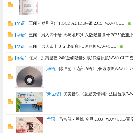
[
华语
]
王闻 - 岁月轻狂 HQCD A2HD5纯银 2015 [WAV+CUE]
[
华语
]
王闻 - 男人四十陆·天与地HQⅡ 头版限量编号 2025[低速原
[
华语
]
王闻 - 男人四十 3 无比传真[低速原抓WAV+CUE]
[
华语
]
陈果 - 别离星夜 24K金碟限量头版[低速原抓WAV+CUE]
[
华语
]
陈洁丽《花言巧语》[低速原抓WAV+CUE+
[
新世纪
]
优美音乐《夏威夷情调》法国首版[WAV
[
华语
]
马常胜 - 琴挑·空灵 2003 [WAV+CUE/百