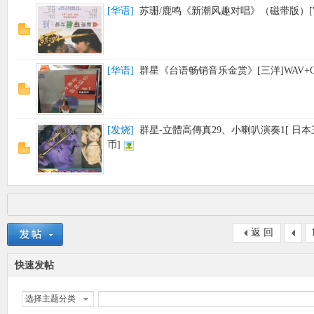
[
华语
]
苏珊/鹿鸣《新潮风趣对唱》（磁带版）[W
[
华语
]
群星《台语畅销音乐金赏》[三洋]WAV+C
[
发烧
]
群星-立體高傳真29、小喇叭演奏1[ 日本三
币]
返 回
快速发帖
选择主题分类