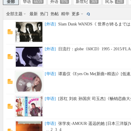
全部
华语
6659
外语
976
新世纪
369
民乐
428
全部主题
最新
热门
热帖
精华
更多
[
外语
]
Slam Dunk WANDS《 世界が終るまでは…
象
[
外语
]
日流行：globe《60CD》1995 - 2015/FLAC
[
华语
]
谭嘉仪《Eyes On Me(新曲+精选)》[低速
天
[
华语
]
[苏红 刘欢 孙国庆 司玉杰]《畅销恋曲大全》[
[
华语
]
张学友-AMOUR·遥远的她 [日本三洋版]W
...
2
3
4