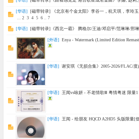
[
华语
]
[磁带转录]《跟着感觉走 港台歌星成名金曲》李娜, 赵莉,窦鹏,
[
华语
]
[磁带转录] 《北京有个金太阳》李谷一，杭天琪，李玲玉，蔡国
...
2
3
4
5
6
..
7
[
华语
]
[磁带转录]《西北一霸》 腾格尔/王迪/邓启平/范琳琳/邢琳 [
[
外语
]
Enya - Watermark (Limited Edition Remas
[
华语
]
谢安琪《无损合集》2005-2026/FLAC/
[
华语
]
王闻vs咏妍 - 不老情歌Ⅲ 粤情粤迷 限量1
[
华语
]
王闻 - 给朋友 HQCD A2HD5 头版限量[