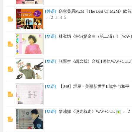
[
外语
]
窈窕美眉M2M《The Best Of M2M》
...
2
3
4
5
[
华语
]
林淑娟《林淑娟金曲（第二辑）》[WAV]
[
华语
]
张雨生《想念我》台版 [整轨WAV+CUE
[
华语
]
【049】群星 - 美丽新世界II战争与和
[
华语
]
黎沸挥《说走就走》WAV+CUE
...
2