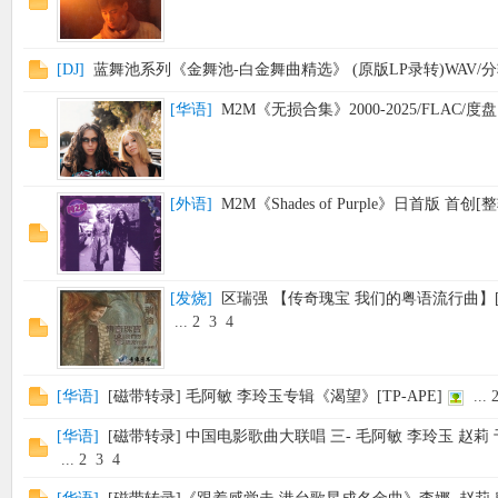
使
[
DJ
]
蓝舞池系列《金舞池-白金舞曲精选》 (原版LP录转)WAV/
[
华语
]
M2M《无损合集》2000-2025/FLAC/度盘
[
外语
]
M2M《Shades of Purple》日首版 首创
社
[
发烧
]
区瑞强 【传奇瑰宝 我们的粤语流行曲】[20Bit 1
...
2
3
4
[
华语
]
[磁带转录] 毛阿敏 李玲玉专辑《渴望》[TP-APE]
...
[
华语
]
[磁带转录] 中国电影歌曲大联唱 三- 毛阿敏 李玲玉 赵莉 于
...
2
3
4
区