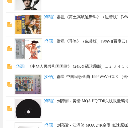
[
华语
]
群星《黄土高坡迪斯科》（磁带版）[WAV
[
华语
]
群星《呼唤》（磁带版）[WAV][百度云]
[
华语
]
《中华人民共和国国歌》 (24K金碟珍藏版)
...
2
3
4
5
[
外语
]
群星-中国民歌金曲 1992WAV+CUE
- [
[
华语
]
刘德丽 - 焚情 MQA HQCDⅡ头版限量编号 
[
华语
]
刘亮鹭 - 江湖笑 MQA 24K金碟[低速原抓