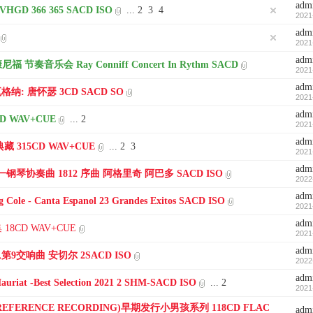
adm
HGD 366 365 SACD ISO
...
2
3
4
2021
adm
2021
adm
福 节奏音乐会 Ray Conniff Concert In Rythm SACD
2021
adm
瓦格纳: 唐怀瑟 3CD SACD SO
2021
adm
 WAV+CUE
...
2
2021
adm
 315CD WAV+CUE
...
2
3
2021
adm
第一钢琴协奏曲 1812 序曲 阿格里奇 阿巴多 SACD ISO
2022
adm
ole - Canta Espanol 23 Grandes Exitos SACD ISO
2021
adm
 18CD WAV+CUE
2021
adm
1,第9交响曲 安切尔 2SACD ISO
2022
adm
 -Best Selection 2021 2 SHM-SACD ISO
...
2
2021
 REFERENCE RECORDING)早期发行小男孩系列 118CD FLAC
adm