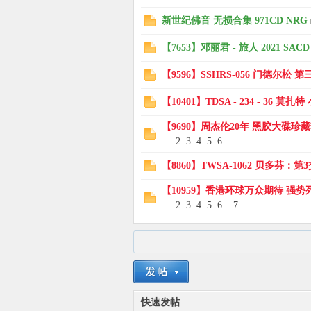
新世纪佛音 无损合集 971CD NRG
【7653】邓丽君 - 旅人 2021 SACD
【9596】SSHRS-056 门德尔松 第
【10401】TDSA - 234 - 36 
【9690】周杰伦20年 黑胶大碟珍藏套装
...
2
3
4
5
6
【8860】TWSA-1062 贝多芬：第
【10959】香港环球万众期待 强势列阵
...
2
3
4
5
6
..
7
快速发帖