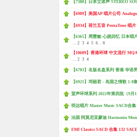
【7380】日本立体声 STEREO SOUND 
使
【6989】美国AP 唱片公司 Analogue 
【6934】荷兰五音 PentaTone 唱片 
【6365】周慧敏-心跳回忆 日本唱片志
...
2
3
4
5
6
..
8
【10609】香港环球 中文流行 MQA-U
...
2
3
4
【6703】名版名盘系列 香港 华语男歌
社
【6921】邓丽君 - 岛国之情歌 1-8集 
蜚声环球系列 2022年第四批（9月15
明达唱片 Master Music SACD合集 
法国 阿莫尼亚蒙迪 Harmonia Mundi
EMI Classics SACD 合集 132 SAC
区