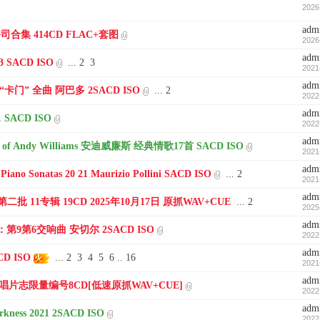
2026
adm
公司合集 414CD FLAC+套图
2026
adm
 SACD ISO
...
2
3
2021
adm
“卡门” 全曲 阿巴多 2SACD ISO
...
2
2022
adm
 SACD ISO
2022
adm
st of Andy Williams 安迪威廉斯 经典情歌17首 SACD ISO
2021
adm
no Sonatas 20 21 Maurizio Pollini SACD ISO
...
2
2021
adm
二批 11专辑 19CD 2025年10月17日 原抓WAV+CUE
...
2
2025
adm
夏克：第9第6交响曲 安切尔 2SACD ISO
2022
adm
D ISO
...
2
3
4
5
6
..
16
2021
adm
本唱片志限量编号8CD[低速原抓WAV+CUE]
2022
adm
kness 2021 2SACD ISO
2022