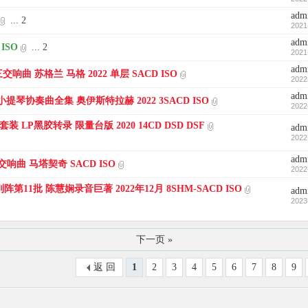
adm
...
2
2021
adm
 ISO
...
2
2021
adm
三交响曲 苏格兰 马格 2022 单层 SACD ISO
2022
adm
莫扎特 小提琴协奏曲全集 奥伊斯特拉赫 2022 3SACD ISO
2022
 LP黑胶转录 限量台版 2020 14CD DSD DSF
adm
2022
adm
3交响曲 马塔契奇 SACD ISO
2022
第11批 陈慧娴录音巨著 2022年12月 8SHM-SACD ISO
adm
2023
下一页 »
返 回
1
2
3
4
5
6
7
8
9