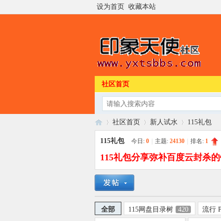
设为首页
收藏本站
社区首页
社区首页
新人试水
115礼包
115礼包
今日:
0
|
主题:
24130
|
排名:
1
115礼包分享弥补百度云封杀
印
»
›
›
全部
115网盘目录树
420
流行 P