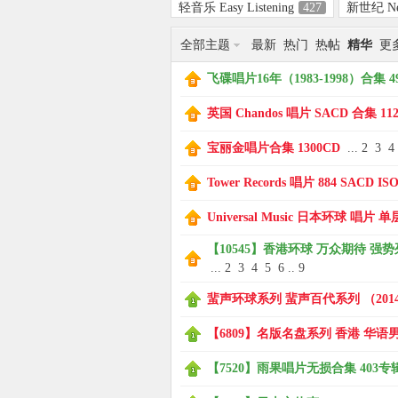
轻音乐 Easy Listening
427
新世纪 Ne
全部主题
最新
热门
热帖
精华
更
象
飞碟唱片16年（1983-1998）合集 4
英国 Chandos 唱片 SACD 合集 112
宝丽金唱片合集 1300CD
...
2
3
4
Tower Records 唱片 884 SACD
Universal Music 日本环球 唱片 单
【10545】香港环球 万众期待 强势列
天
...
2
3
4
5
6
..
9
蜚声环球系列 蜚声百代系列 （2014-2
【6809】名版名盘系列 香港 华语男女
【7520】雨果唱片无损合集 403专辑 