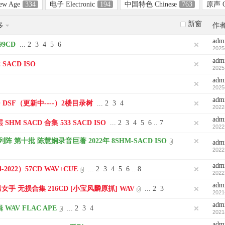
w Age
334
电子 Electronic
194
中国特色 Chinese
763
原声 O
新窗
多
作
adm
99CD
...
2
3
4
5
6
2025
adm
 SACD ISO
2025
adm
2025
adm
 ISO DSF（更新中----）2楼目录树
...
2
3
4
2022
adm
层 SHM SACD 合集 533 SACD ISO
...
2
3
4
5
6
..
7
2022
阵 第十批 陈慧娴录音巨著 2022年 8SHM-SACD ISO
adm
2022
adm
022）57CD WAV+CUE
...
2
3
4
5
6
..
8
2022
adm
手 无损合集 216CD [小宝风麟原抓] WAV
...
2
3
2021
adm
WAV FLAC APE
...
2
3
4
2021
adm