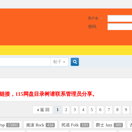
用户名
密码
帖子
搜
的链接，115网盘目录树请联系管理员分享。
索
返 回
1
2
3
4
5
6
7
8
9
op
15001
摇滚 Rock
434
民谣 Folk
193
爵士 Jazz
389
古