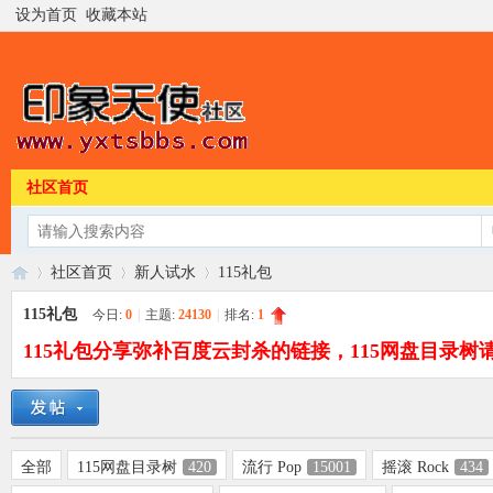
设为首页
收藏本站
社区首页
社区首页
新人试水
115礼包
115礼包
今日:
0
|
主题:
24130
|
排名:
1
115礼包分享弥补百度云封杀的链接，115网盘目录
印
»
›
›
全部
115网盘目录树
420
流行 Pop
15001
摇滚 Rock
434