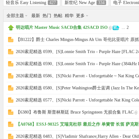
轻音乐 Easy Listening
427
新世纪 New Age
334
电子 Electron
全部主题
最新
热门
热帖
精华
更多
象
明达唱片 Master Music SACD合集 42SACD ISO
...
2
【B1222】爵士 Charles Mingus-Mingus Ah Um 哥伦比亚唱片 原
2026索尼精选 0599、[S]Lonnie Smith Trio - Purple Haze [FLAC 24
2026索尼精选 0590、[S]Lonnie Smith Trio - Purple Haze (384kHz 
2026索尼精选 0586、[S]Nicki Parrott - Unforgettable ~ Nat King Co
2026索尼精选 0580、[S]Peter Washington爵士蓝调 (Jazz In The Key O
天
2026索尼精选 0577、[S]Nicki Parrott - Unforgettable Nat King Col
【6380】布鲁斯 斯普林斯廷 Bruce Springsteen 无损合集 FLAC
【A0768】ESSJ-90325 艾瑞克杜菲 最后之作 单簧管 长笛 萨克斯 20
2026索尼精选 0483、[S]Vladimir Shafranov,Harry Allen - Dear Old