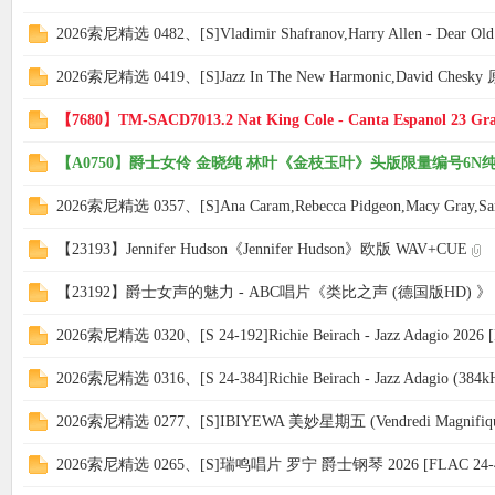
2026索尼精选 0482、[S]Vladimir Shafranov,Harry Allen - Dear Old 
使
2026索尼精选 0419、[S]Jazz In The New Harmonic,David Chesky
【7680】TM-SACD7013.2 Nat King Cole - Canta Espanol 23 Gra
【A0750】爵士女伶 金晓纯 林叶《金枝玉叶》头版限量编号6N纯银
2026索尼精选 0357、[S]Ana Caram,Rebecca Pidgeon,Macy Gray,Sara K
【23193】Jennifer Hudson《Jennifer Hudson》欧版 WAV+CUE
社
【23192】爵士女声的魅力 - ABC唱片《类比之声 (德国版HD) 》 
2026索尼精选 0320、[S 24-192]Richie Beirach - Jazz Adagio 2026 
2026索尼精选 0316、[S 24-384]Richie Beirach - Jazz Adagio (384
2026索尼精选 0277、[S]IBIYEWA 美妙星期五 (Vendredi Magnifique)
2026索尼精选 0265、[S]瑞鸣唱片 罗宁 爵士钢琴 2026 [FLAC 24-
区