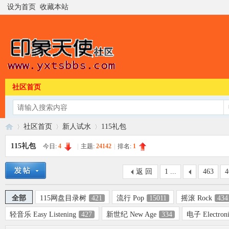
设为首页
收藏本站
社区首页
社区首页
新人试水
115礼包
115礼包
今日:
4
|
主题:
24142
|
排名:
1
印
»
›
›
返 回
1 ...
463
4
全部
115网盘目录树
421
流行 Pop
15011
摇滚 Rock
434
轻音乐 Easy Listening
427
新世纪 New Age
334
电子 Electron