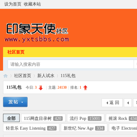
设为首页
收藏本站
社区首页
社区首页
新人试水
115礼包
115礼包
今日:
3
|
主题:
24130
|
排名:
1
印
»
›
›
返 回
全部
115网盘目录树
420
流行 Pop
15001
摇滚 Rock
434
轻音乐 Easy Listening
427
新世纪 New Age
334
电子 Electron