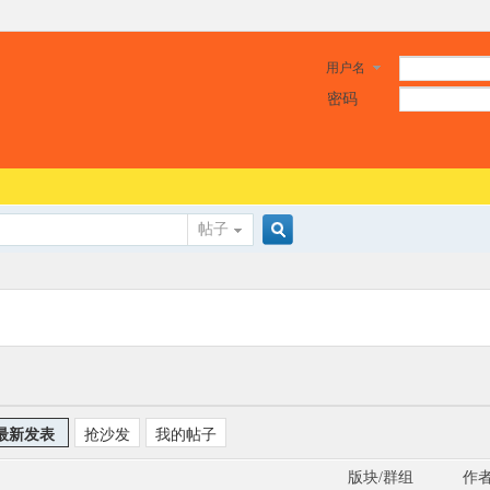
用户名
密码
帖子
搜
索
最新发表
抢沙发
我的帖子
版块/群组
作