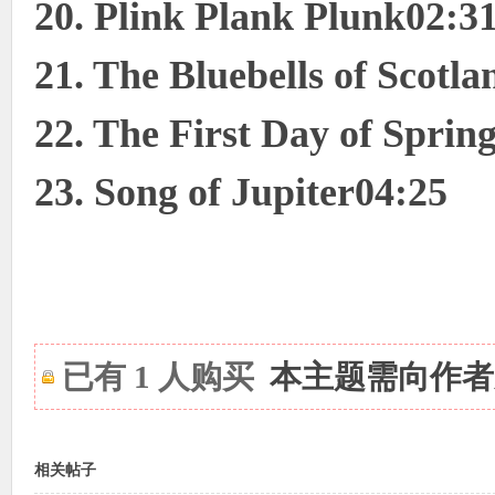
20. Plink Plank Plunk02:3
21. The Bluebells of Scotl
22. The First Day of Sprin
23. Song of Jupiter04:25
已有 1 人购买
本主题需向作
相关帖子