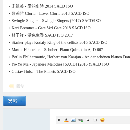
•
宋祖英 - 爱的史詩 2014 SACD ISO
•
歌莉雅 Gloria - Love. Gloria 2018 SACD ISO
•
Swingle Singers - Swingle Singers (2017) SACD/ISO
•
Kari Bremnes - Gate Ved Gate 2018 SACD ISO
•
林子祥 - 活色生香 SACD ISO 2017
•
Starker plays Kodaly King of the cellists 2016 SACD ISO
•
Martin Helmchen - Schubert Piano Quintet in A, D.667
•
Berlin Philharmonic, Herbert von Karajan - An der schönen blauen Do
•
Yo-Yo Ma - Japanese Melodies [SACD] (2016 )SACD ISO
•
Gustav Holst - The Planets SACD ISO
回复