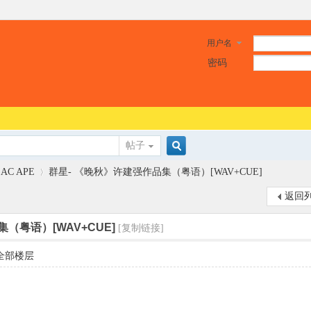
用户名
密码
帖子
搜
LAC APE
群星- 《晚秋》许建强作品集（粤语）[WAV+CUE]
返回
索
（粤语）[WAV+CUE]
[复制链接]
›
全部楼层