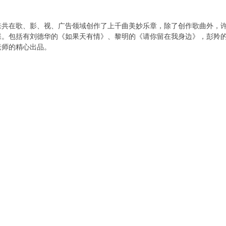
来共在歌、影、视、广告领域创作了上千曲美妙乐章，除了创作歌曲外，许
碟。包括有刘德华的《如果天有情》、黎明的《请你留在我身边》，彭羚
老师的精心出品。