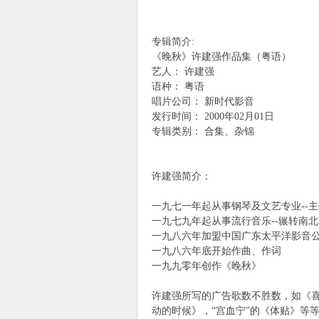
专辑简介:
《晚秋》许建强作品集（粤语）
象
艺人： 许建强
语种： 粤语
唱片公司： 新时代影音
发行时间： 2000年02月01日
专辑类别： 合集、杂锦
许建强简介：
天
一九七一年起从事钢琴及文艺专业--
一九七九年起从事流行音乐--辗转南
一九八六年加盟中国广东太平洋影音
一九八六年底开始作曲、作词
一九九零年创作《晚秋》
许建强所写的广告歌数不胜数，如《喜
动的时候》，“宫血宁”的《体贴》等等