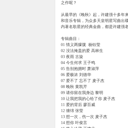
之作呢？
使
从最早的《晚秋》起，许建强十多年
和音乐专辑，为众多天皇明星写曲出
内著名歌星的经典金曲，都是许建强
专辑曲目：
01 情义两朦胧 杨钰莹
02 没法掩盖的爱 高林生
03 夜雨 古旋
04 今生何求 王子鸣
社
05 告别抱拥时 萧淑萍
06 爱极浓 刘德华
07 爱不了 忘不了 麦子杰
08 晚秋 黄凯芹
09 请你留在我身边 黎明
10 让我把我的心给了你 麦子杰
11 爱的背后 廖百威
12 缠绵 张莹
13 想一次，伤一次 麦子杰
14 想你 叶俊言
区