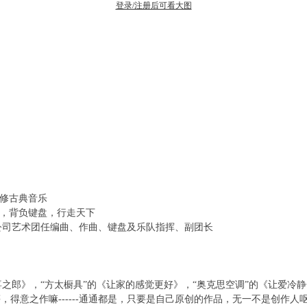
登录/注册后可看大图
主修古典音乐
北，背负键盘，行走天下
公司艺术团任编曲、作曲、键盘及乐队指挥、副团长
之郎》，“方太橱具”的《让家的感觉更好》，“奥克思空调”的《让爱冷静
，得意之作嘛------通通都是，只要是自己原创的作品，无一不是创作