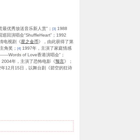
赏最优秀放送音乐新人赏”；
1988
[3]
ShuffleHeart”；1992
爱情电视剧《
星之金币
》，由此获得了第
女主角奖；
1997年，主演了家庭情感
[4]
—Words of Love香港演唱会”；
2004年，主演了恐怖电影《
预言
》；
2年12月15日，以舞台剧《碧空的狂诗