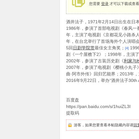
您需要
登录
才可以下载或查看
酒井法子，1971年2月14日出生在
象
1986年，参演了首部电视剧《春风一
年，主演了电视剧《京都花见小路杀人事件
年，在台北举行了首场海外个人演唱会
5回
日剧学院赏
最佳女主角奖；
19
[4]
剧《一个屋檐下2》；1998年，主演
2002年，参演了古装历史剧《
利家与
2007年，参演了电视剧《樱桃小丸子
曲·阿市外传》回归艺能界；2013年
2016年9月22日，举办“酒井法子30th An
天
百度盘
https://pan.baidu.com/s/1huiZL3I
提取码
游客，如果您要查看本帖隐藏内容请
回