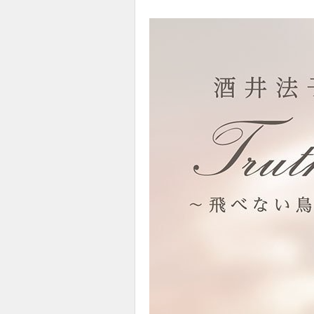
使
社
区