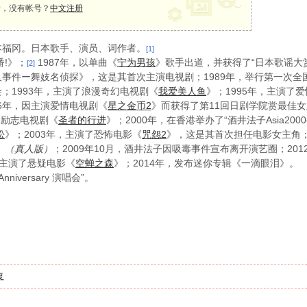
，没有帐号？
中文注册
日本福冈。日本歌手、演员、词作者。
[1]
番!》；
1987年，以单曲《
宁为男孩
》歌手出道，并获得了“日本歌谣大
[2]
ー舞妓名侦探》，这是其首次主演电视剧；1989年，举行第一次全国巡回演唱会“
；1993年，主演了浪漫奇幻电视剧《
我爱美人鱼
》；1995年，主演了
96年，因主演爱情电视剧《
星之金币2
》而获得了第11回日剧学院赏最佳
了励志电视剧《
圣者的行进
》；2000年，在香港举办了“酒井法子Asia2000—
松
》；2003年，主演了恐怖电影《
咒怨2
》，这是其首次担任电影女主角；
》
；2009年10月，酒井法子因吸毒事件宣布离开演艺圈；201
（真人版）
，主演了悬疑电影《
空蝉之森
》；2014年，发布迷你专辑《一滴眼泪》。
niversary 演唱会”。
复