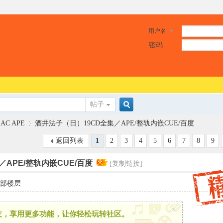
用户名
密码
帖子
搜
LAC APE
酒井法子（日）19CD全集／APE/整轨内嵌CUE/百度
返回列表
1
2
3
4
5
6
7
8
9
索
APE/整轨内嵌CUE/百度
[复制链接]
›
部楼层
x
友，享用更多功能，让你轻松玩转社区。