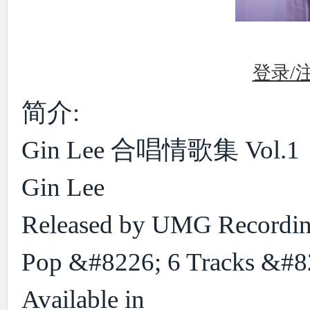
使
登录/
简介:
Gin Lee 合唱情歌集 Vol.1
社
Gin Lee
Released by UMG Recording
Pop &#8226; 6 Tracks &#8
Available in
区