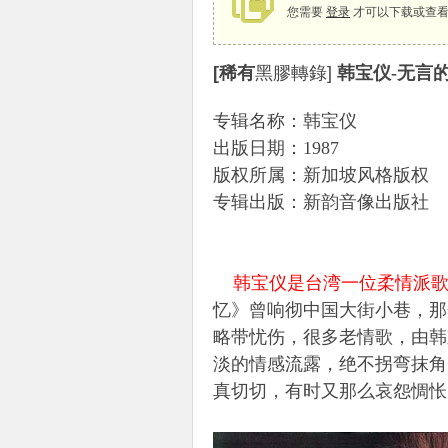
您需要
登录
才可以下载或查看
[稀有
黑膠轉錄]
韩宝仪-无言的温柔
象
专辑名称：韩宝仪
出版日期：
1987
版权所属：新加坡风格版权
专辑出版：新韵音像出版社
韩宝仪是台湾一位柔情派
天
忆》曾响彻中国大街小巷，那
略带忧伤，很多老情歌，由韩
淡的情感流露，绝不拐弯抹角
真切切，有时又那么哀怨惆怅