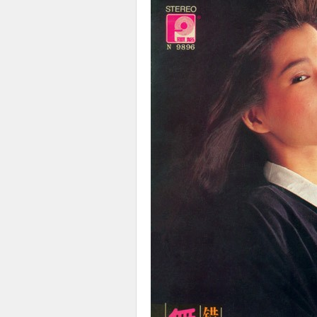
使
社
区