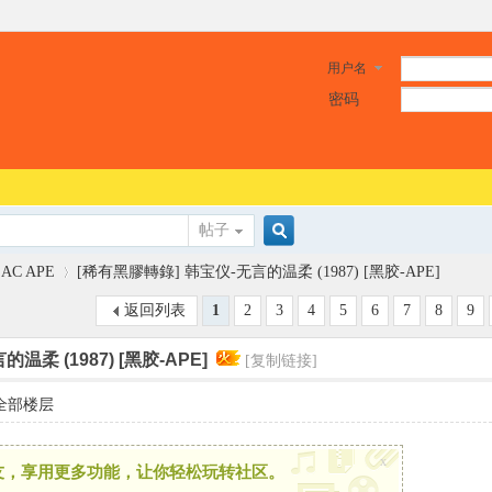
用户名
密码
帖子
搜
LAC APE
[稀有黑膠轉錄] 韩宝仪-无言的温柔 (1987) [黑胶-APE]
返回列表
1
2
3
4
5
6
7
8
9
索
柔 (1987) [黑胶-APE]
[复制链接]
›
全部楼层
x
友，享用更多功能，让你轻松玩转社区。