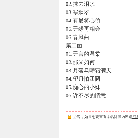
02.抺去泪水
03.寒烟翠
04.有爱将心偷
05.无缘再相会
06.春风曲
第二面
01.无言的温柔
02.那又如何
03.月落乌啼霜满天
04.望月怕团圆
05.痴心的小妹
06.诉不尽的情意
游客，如果您要查看本帖隐藏内容请
回