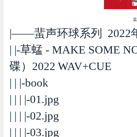
登
|——蜚声环球系列 2022年
| |-草蜢 - MAKE SOM
碟）2022 WAV+CUE
| | |-book
| | | |-01.jpg
| | | |-02.jpg
| | | |-03.jpg