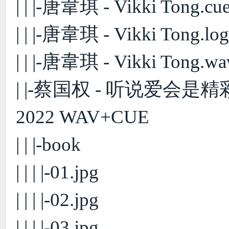
| | |-唐韋琪 - Vikki Tong.cu
| | |-唐韋琪 - Vikki Tong.log
| | |-唐韋琪 - Vikki Tong.wa
| |-蔡国权 - 听说爱会
2022 WAV+CUE
| | |-book
| | | |-01.jpg
| | | |-02.jpg
| | | |-03.jpg