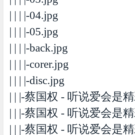
| | | |-04.jpg
| | | |-05.jpg
| | | |-back.jpg
| | | |-corer.jpg
| | | |-disc.jpg
| | |-蔡国权 - 听说爱会是精
| | |-蔡国权 - 听说爱会是精
| | |-蔡国权 - 听说爱会是精