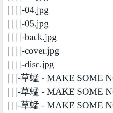
| | | |-04.jpg
| | | |-05.jpg
| | | |-back.jpg
| | | |-cover.jpg
| | | |-disc.jpg
| | |-草蜢 - MAKE SOME N
| | |-草蜢 - MAKE SOME N
| | |-草蜢 - MAKE SOME N