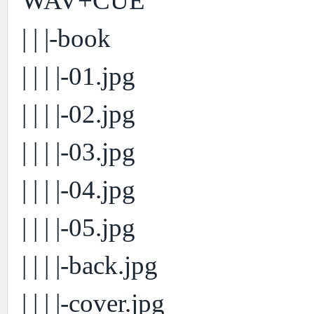
WAV+CUE
| | |-book
| | | |-01.jpg
| | | |-02.jpg
| | | |-03.jpg
| | | |-04.jpg
| | | |-05.jpg
| | | |-back.jpg
| | | |-cover.jpg