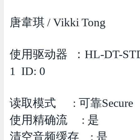
唐韋琪 / Vikki Tong
使用驱动器 ：HL-DT-STDV
1 ID: 0
读取模式 : 可靠Secure
使用精确流 : 是
清空音频缓存 : 是