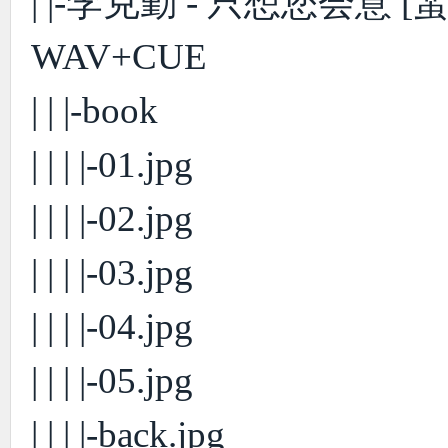
| |-李克勤 - 只想您会意
WAV+CUE
| | |-book
| | | |-01.jpg
| | | |-02.jpg
| | | |-03.jpg
| | | |-04.jpg
| | | |-05.jpg
| | | |-back.jpg