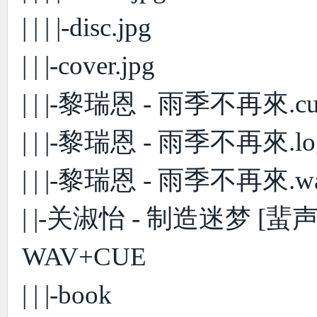
| | | |-disc.jpg
| | |-cover.jpg
| | |-黎瑞恩 - 雨季不再來.cu
| | |-黎瑞恩 - 雨季不再來.lo
| | |-黎瑞恩 - 雨季不再來.w
| |-关淑怡 - 制造迷梦 
WAV+CUE
| | |-book