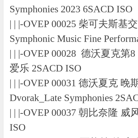
Symphonies 2023 6SACD ISO
| | |-OVEP 00025 柴可夫斯
Symphonic Music Fine Perfor
| | |-OVEP 00028 德沃
爱乐 2SACD ISO
| | |-OVEP 00031 德沃
Dvorak_Late Symphonies 2SA
| | |-OVEP 00037 朝比
ISO