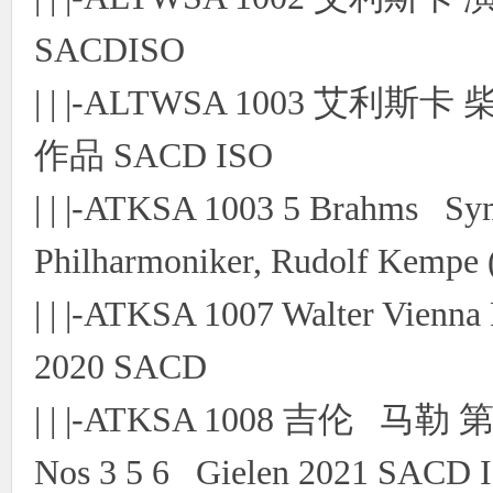
SACDISO
| | |-ALTWSA 1003 
作品 SACD ISO
| | |-ATKSA 1003 5 Brahms S
Philharmoniker, Rudolf Kempe 
| | |-ATKSA 1007 Walter Vienna
2020 SACD
| | |-ATKSA 1008 吉伦 马勒 
Nos 3 5 6 Gielen 2021 SACD 