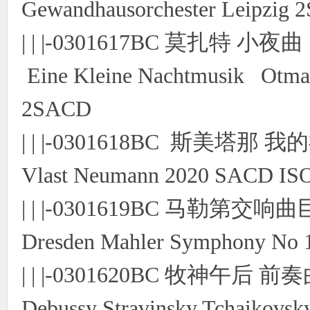
Gewandhausorchester Leipzig
| | |-0301617BC 莫扎特 小
Eine Kleine Nachtmusik Otmar 
2SACD
| | |-0301618BC 斯美塔那 
Vlast Neumann 2020 SACD IS
| | |-0301619BC 马勒第交响
Dresden Mahler Symphony No
| | |-0301620BC 牧神午
Debussy Stravinsky Tchaikovs