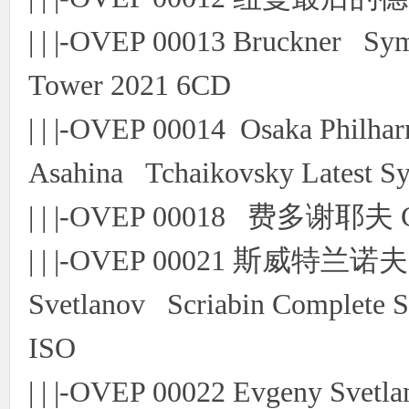
| | |-OVEP 00013 Bruckner Sy
Tower 2021 6CD
| | |-OVEP 00014 Osaka Philhar
Asahina Tchaikovsky Latest S
| | |-OVEP 00018 费多谢耶
| | |-OVEP 00021 斯威特
Svetlanov Scriabin Complete
ISO
| | |-OVEP 00022 Evgeny Svetl