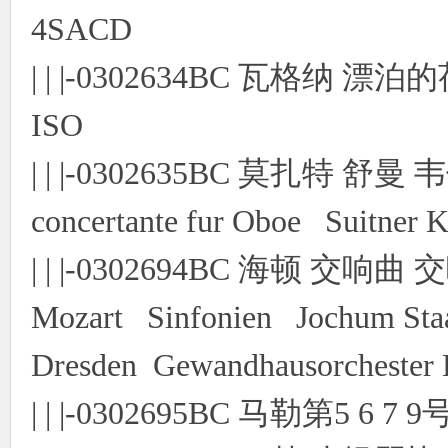
4SACD
| | |-0302634BC 瓦格纳 漂
ISO
| | |-0302635BC 莫扎特 舒曼 
concertante fur Oboe Suitner 
| | |-0302694BC 海顿 交响
Mozart Sinfonien Jochum Staa
Dresden Gewandhausorchester
| | |-0302695BC 马勒第5 