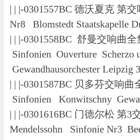
| | |-0301557BC 德沃夏克 第
Nr8 Blomstedt Staatskapelle 
| | |-0301558BC 舒曼交响曲
Sinfonien Ouverture Scherzo 
Gewandhausorchester Leipzig
| | |-0301587BC 贝多芬交响
Sinfonien Konwitschny Gewan
| | |-0301616BC 门德尔
Mendelssohn Sinfonie Nr3 Be