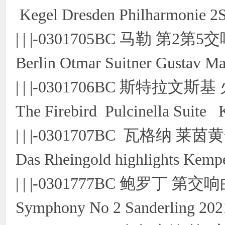
Kegel Dresden Philharmonie 
| | |-0301705BC 马勒 第2第5交
Berlin Otmar Suitner Gustav M
| | |-0301706BC 斯特拉文斯
The Firebird Pulcinella Suite
| | |-0301707BC 瓦格纳 
Das Rheingold highlights Kem
| | |-0301777BC 鲍罗丁 
Symphony No 2 Sanderling 20