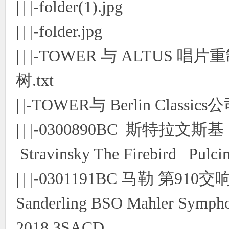
| | |-folder(1).jpg
| | |-folder.jpg
| | |-TOWER 与 ALTUS 唱片
树.txt
| |-TOWER与 Berlin Class
| | |-0300890BC 斯特拉文斯
Stravinsky The Firebird Pulci
| | |-0301191BC 马勒 第9
Sanderling BSO Mahler Symphoo
2018 3SACD