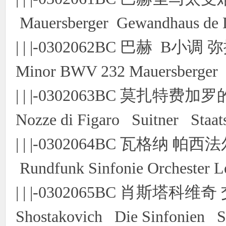
Mauersberger Gewandhaus de 
| | |-0302062BC 巴赫 B小调
Minor BWV 232 Mauersberger 
| | |-0302063BC 莫扎特费
Nozze di Figaro Suitner Staa
| | |-0302064BC 瓦格纳 帕西法
Rundfunk Sinfonie Orchester 
| | |-0302065BC 肖斯塔科
Shostakovich Die Sinfonien Sa