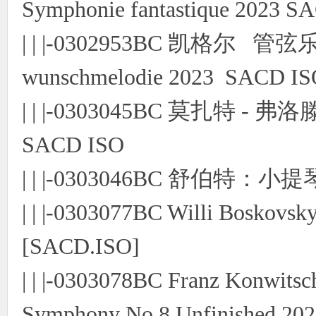
Symphonie fantastique 2023 S
| | |-0302953BC 凯格尔 管
wunschmelodie 2023 SACD IS
| | |-0303045BC 莫扎特 - 弗洛滕
SACD ISO
| | |-0303046BC 舒伯特
| | |-0303077BC Willi Boskovs
[SACD.ISO]
| | |-0303078BC Franz Konwitsc
Symphony No.8 Unfinished 20