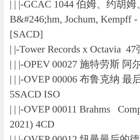
| | |-GCAC 1044 伯姆、约
使
B&#246;hm, Jochum, Kempff - L
[SACD]
| |-Tower Records x Octavia 4
| | |-OPEV 00027 施特劳
社
| | |-OVEP 00006 布
5SACD ISO
| | |-OVEP 00011 Brahms Com
2021) 4CD
| | |-OVEP 00012 纽曼最
区