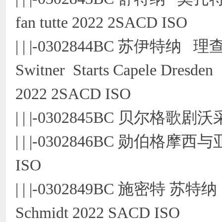
fan tutte 2022 2SACD ISO
| | |-0302844BC 苏伊特纳
Switner Starts Capele Dresden 
2022 2SACD ISO
| | |-0302845BC 贝尔格歌剧
| | |-0302846BC 勋伯格摩
ISO
| | |-0302849BC 施密特 苏特
Schmidt 2022 SACD ISO