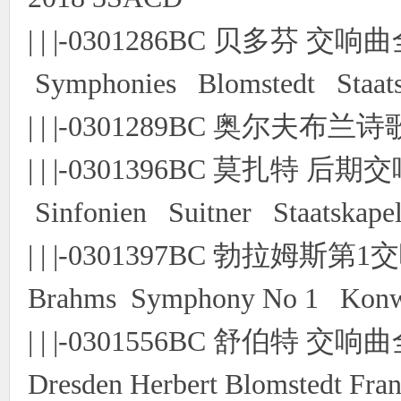
| | |-0301286BC 贝多芬 交
Symphonies Blomstedt Staats
| | |-0301289BC 奥尔夫布兰
| | |-0301396BC 莫扎特 后
Sinfonien Suitner Staatskap
| | |-0301397BC 勃拉姆斯
Brahms Symphony No 1 Konw
| | |-0301556BC 舒伯特 交响曲
Dresden Herbert Blomstedt Fra