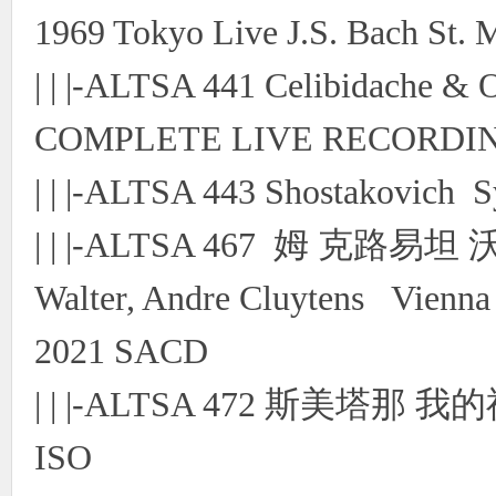
1969 Tokyo Live J.S. Bach St.
| | |-ALTSA 441 Celibidache & 
COMPLETE LIVE RECORDINGS
| | |-ALTSA 443 Shostakovich
| | |-ALTSA 467 姆 克路易坦
Walter, Andre Cluytens Vienna
2021 SACD
| | |-ALTSA 472 斯美塔
ISO