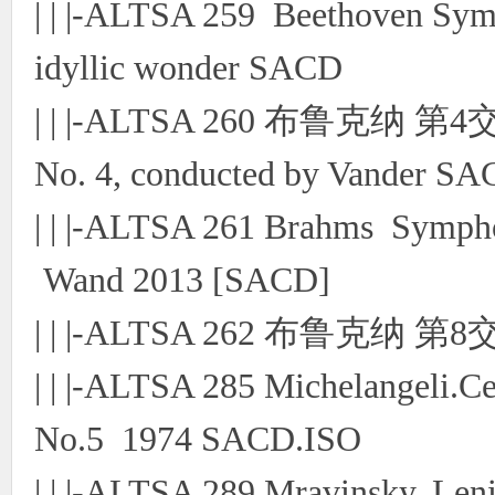
| | |-ALTSA 259 Beethoven Sym
idyllic wonder SACD
| | |-ALTSA 260 布鲁克纳 第
No. 4, conducted by Vander S
| | |-ALTSA 261 Brahms Symph
Wand 2013 [SACD]
| | |-ALTSA 262 布鲁克纳 第
| | |-ALTSA 285 Michelangeli.C
No.5 1974 SACD.ISO
| | |-ALTSA 289 Mravinsky, Len