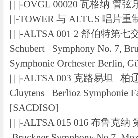
| | |-OVGL 00020 瓦格纳 管
| |-TOWER 与 ALTUS 唱片重
| | |-ALTSA 001 2 
Schubert Symphony No. 7, Br
Symphonie Orchester Berlin, 
| | |-ALTSA 003 克路易
Cluytens Berlioz Symphonie Fa
[SACDISO]
| | |-ALTSA 015 016 布鲁
Bruckner Symphony No.7, Mo