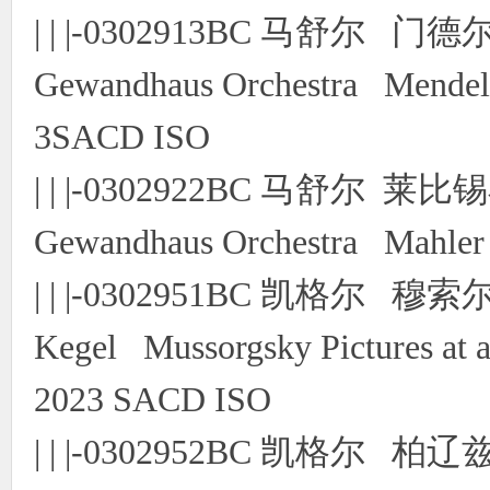
| | |-0302913BC 马舒尔 门
Gewandhaus Orchestra Mendels
3SACD ISO
| | |-0302922BC 马舒尔 莱
Gewandhaus Orchestra Mahler
| | |-0302951BC 凯格尔 
Kegel Mussorgsky Pictures at 
2023 SACD ISO
| | |-0302952BC 凯格尔 柏辽兹