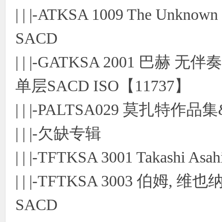
| | |-ATKSA 1009 The Unknown 
SACD
| | |-GATKSA 2001 
单层SACD ISO【11737】
| | |-PALTSA029 莫扎特
| | |-欠缺专辑
| | |-TFTKSA 3001 Takashi Asa
| | |-TFTKSA 3003 伯姆,
SACD