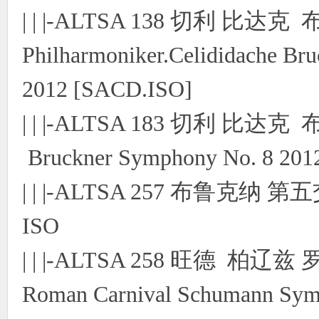
| | |-ALTSA 138 切利 比达
Philharmoniker.Celididache Br
2012 [SACD.ISO]
| | |-ALTSA 183 切利 比达克
Bruckner Symphony No. 8 20
| | |-ALTSA 257 布鲁克
ISO
| | |-ALTSA 258 旺德 柏辽
Roman Carnival Schumann Sy