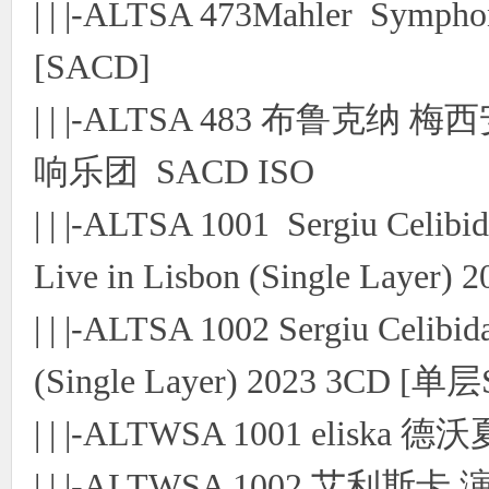
| | |-ALTSA 473Mahler Symph
[SACD]
| | |-ALTSA 483 布鲁克
响乐团 SACD ISO
| | |-ALTSA 1001 Sergiu Celi
Live in Lisbon (Single Layer
| | |-ALTSA 1002 Sergiu Celib
(Single Layer) 2023 3CD [单
| | |-ALTWSA 1001 eliska 
| | |-ALTWSA 1002 艾