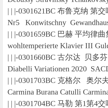
| | |-0301621BC 布鲁克纳 第
Nr5 Konwitschny Gewandhauso
| | |-0301659BC 巴赫 平均律
wohltemperierte Klavier III G
| | |-0301660BC 古尔达 贝
Diabelli Variationen 2020 SA
| | |-0301703BC 克格尔 奥尔夫
Carmina Burana Catulli Carmin
| | |-0301704BC 马勒 第1第4