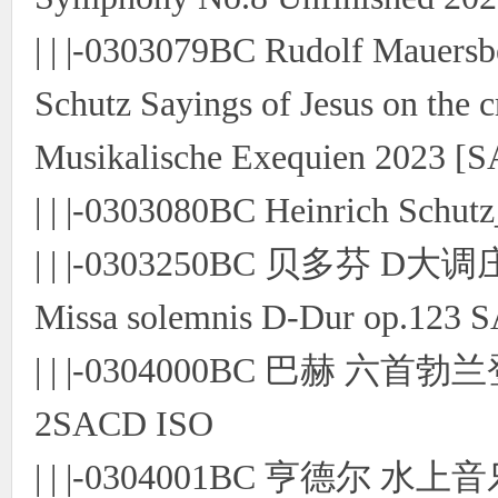
| | |-0303079BC Rudolf Mauersb
Schutz Sayings of Jesus on the c
Musikalische Exequien 2023 [
| | |-0303080BC Heinrich Schu
| | |-0303250BC 贝多芬 D大
Missa solemnis D-Dur op.123
| | |-0304000BC 巴赫 六首
2SACD ISO
| | |-0304001BC 亨德