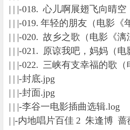
| | |-018. 心儿啊展翅飞
| | |-019. 年轻的朋友（电
| | |-020. 故乡之歌（电影《
| | |-021. 原谅我吧，妈
| | |-022. 三峡有支幸福
| | |-封底.jpg
| | |-封面.jpg
| | |-李谷一电影插曲选辑.log
| |-内地唱片百佳 2 朱逢