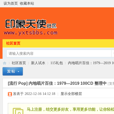
设为首页
收藏本站
社区首页
社区首页
新人试水
115礼包
内地唱片百佳：1979—2019 1
[流行 Pop]
内地唱片百佳：1979—2019 100CD 整理中
[复
印
»
›
›
›
发表于 2022-12-16 14:12:18
|
显示全部楼层
马上注册，结交更多好友，享用更多功能，让你轻