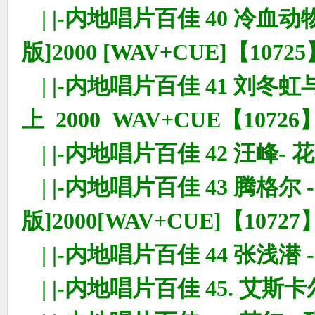
| |-内地唱片百佳 40 冷血
版]2000 [WAV+CUE]【1072
| |-内地唱片百佳 41 刘冬
上 2000 WAV+CUE【10726
| |-内地唱片百佳 42 汪峰- 花
| |-内地唱片百佳 43 腾格尔
版]2000[WAV+CUE]【10727
| |-内地唱片百佳 44 张浅潜 
| |-内地唱片百佳 45. 艾斯卡