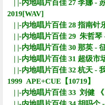
| |-内地唱片百佳 27 李娜 
2019[WAV]
| |-内地唱片百佳 28 指南针乐
| |-内地唱片百佳 29 朱哲琴 -
| |-内地唱片百佳 30 那英 - 
| |-内地唱片百佳 31 超级市场 
| |-内地唱片百佳 32 杭天
1999 APE+CUE【10719】
| |-内地唱片百佳 33 刘健 
| |-内地唱片百佳 34 胡