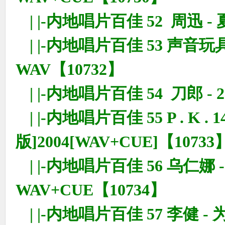
| |-内地唱片百佳 52 周迅 - 
| |-内地唱片百佳 53 声音玩
WAV【10732】
| |-内地唱片百佳 54 刀郎 -
| |-内地唱片百佳 55 P . K 
版]2004[WAV+CUE]【10733
| |-内地唱片百佳 56 乌仁娜 - 
WAV+CUE【10734】
| |-内地唱片百佳 57 李健 -