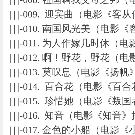
| | |-009. 迎宾曲（电影《客
| | |-010. 南国风光美（电
| | |-011. 为人作嫁几时休
| | |-012. 啊！野花，野花
| | |-013. 莫叹息（电影《扬
| | |-014. 百合花（电影《百
| | |-015. 珍惜她（电影《叛
| | |-016. 知音（电影《知音》
| | |-017. 金色的小船（电影