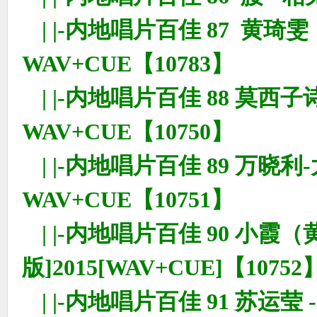
| |-内地唱片百佳 87 黄琦雯
WAV+CUE【10783】
| |-内地唱片百佳 88 莫西
WAV+CUE【10750】
| |-内地唱片百佳 89 万
WAV+CUE【10751】
| |-内地唱片百佳 90 小霞
版]2015[WAV+CUE]【10752
| |-内地唱片百佳 91 苏运莹 