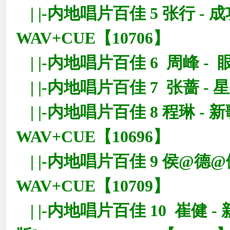
| |-内地唱片百佳 5 张行 -
使
WAV+CUE【10706】
| |-内地唱片百佳 6 周峰 - 
| |-内地唱片百佳 7 张蔷 - 星
| |-内地唱片百佳 8 程琳 - 
社
WAV+CUE【10696】
| |-内地唱片百佳 9 侯@德@
WAV+CUE【10709】
| |-内地唱片百佳 10 崔健
区