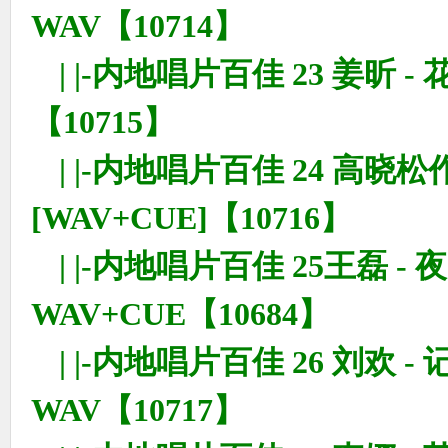
WAV【10714】
| |-内地唱片百佳 23 姜昕 - 
【10715】
| |-内地唱片百佳 24 高晓松
[WAV+CUE]【10716】
| |-内地唱片百佳 25王磊 - 
WAV+CUE【10684】
| |-内地唱片百佳 26 刘欢 
WAV【10717】