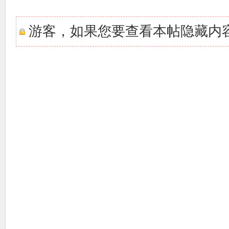
游客，如果您要查看本帖隐藏内