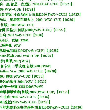
人的一生 都是一次远行 2000 FLAC+CUE【10723】
999 WAV+CUE【10724】
同名专辑 冷血动物[台首版]2000 [WAV+CUE]【10725】
乐队 - 星星落在我头上 2000 WAV+CUE【10726】
首版] 2000 WAV+CUE
专辑 腾格尔[首版]2000[WAV+CUE]【10727】
出窍 2001 WAV+CUE【9018】
狼乐队 - 祝福 320K
 上海声像 WAV
就是你[首版]2002[WAV+CUE]【10728】
ARK现场 2002 WAV+CUE【10729】
步[首版]2002[WAV]
同名专辑 二手玫瑰[首版]2003[WAV]
ellow Star 2003 WAV+CUE【10730】
003 原抓 WAV+CUE【10731】
美妙的旅行 2004 WAV【10732】
2年的第一场雪[首版]2003[WAV]
 - 谁谁谁和谁谁谁[首版]2004[WAV+CUE]【10733】
al 生命 2006 WAV+CUE【10734】
来[首版]2005 WAV+CUE【10735】
我不能悲伤地坐在你身旁[首版]2005[WAV+CUE]【10736】