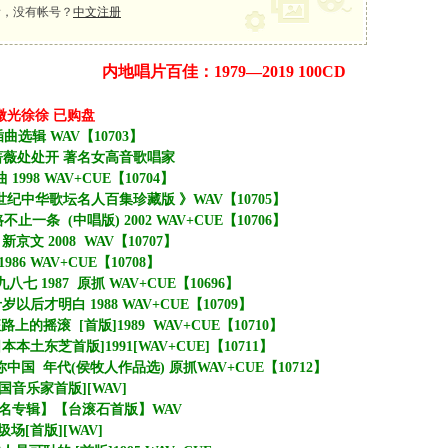
，没有帐号？
中文注册
内地唱片百佳：1979—2019 100CD
丽 微光徐徐 已购盘
插曲选辑 WAV【10703】
蔷薇蔷薇处处开 著名女高音歌唱家
 1998 WAV+CUE【10704】
20 世纪中华歌坛名人百集珍藏版 》WAV【10705】
路不止一条 (中唱版) 2002 WAV+CUE【10706】
新京文 2008 WAV【10707】
986 WAV+CUE【10708】
九八七 1987 原抓 WAV+CUE【10696】
卅岁以后才明白 1988 WAV+CUE【10709】
征路上的摇滚 [首版]1989 WAV+CUE【10710】
[日本本土东芝首版]1991[WAV+CUE]【10711】
爱你中国 年代(侯牧人作品选) 原抓WAV+CUE【10712】
[中国音乐家首版][WAV]
【同名专辑】【台滚石首版】WAV
垃圾场[首版][WAV]