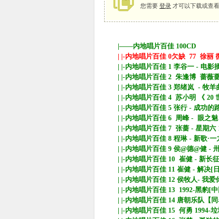
您需要
登录
才可以下载或查看
象
|——内地唱片百佳 100CD
| |-内地唱片百佳 0欠缺 77 徐
| |-内地唱片百佳 1 李谷一 - 电影
| |-内地唱片百佳 2 朱逢博 
| |-内地唱片百佳 3 郑绪岚 - 牧羊曲
| |-内地唱片百佳 4 苏小明 《 
| |-内地唱片百佳 5 张行 - 成功的
| |-内地唱片百佳 6 周峰 - 眼之魅 
| |-内地唱片百佳 7 张蔷 - 星期六 1
| |-内地唱片百佳 8 程琳 - 新歌·一
天
| |-内地唱片百佳 9 侯@德@健 - 
| |-内地唱片百佳 10 崔健 - 新长
| |-内地唱片百佳 11 崔健 - 解决
| |-内地唱片百佳 12 侯牧人- 我
| |-内地唱片百佳 13 1992-黑豹
| |-内地唱片百佳 14 唐朝乐队
| |-内地唱片百佳 15 何勇 1994-