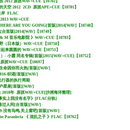
枝 2012 原抓WAV+CUE【10702】
的天空 2012 2CD 原抓APE+CUE【10701】
口岸 FLAC
2013 WAV+CUE
ERE ARE YOU GOING[首版]2014[WAV]【10748】
[台首版]2014[WAV]【10749】
 & M 音乐电影院 》WAV+CUE【10783】
 原野（日本版）WAV+CUE【10750】
看起来圆圆的 WAV+CUE【10751】
）- 小霞 同名专辑[首版]2015[WAV+CUE]【10752】
 原抓WAV+CUE【10697】
6-生命因你而火热[首版][WAV]
16-织谣[首版][WAV]
 - 飞行器的执行周期
猎户星座[首版][WAV]
往 2018年 原抓WAV+CUE[沙洲海洋整理]
许钧《事实上我没有名字》[FLAC分轨]
-路过人间[台首版][WAV]
19-没有鸟鸣,关上窗吧[首版][WAV]
 Paranlecia 《 混乱之子 》FLAC【10762】