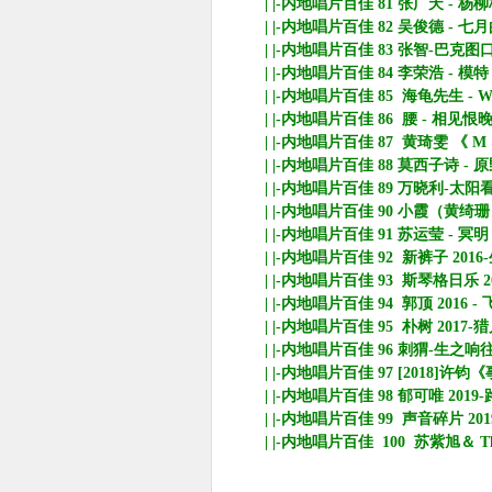
| |-内地唱片百佳 81 张广天 - 杨柳
| |-内地唱片百佳 82 吴俊德 - 七月
| |-内地唱片百佳 83 张智-巴克图
| |-内地唱片百佳 84 李荣浩 - 模特 
| |-内地唱片百佳 85 海龟先生 - WH
| |-内地唱片百佳 86 腰 - 相见恨晚
| |-内地唱片百佳 87 黄琦雯 《 M
| |-内地唱片百佳 88 莫西子诗 -
| |-内地唱片百佳 89 万晓利-太阳
| |-内地唱片百佳 90 小霞（黄绮珊 
| |-内地唱片百佳 91 苏运莹 - 冥明
| |-内地唱片百佳 92 新裤子 201
| |-内地唱片百佳 93 斯琴格日乐 20
| |-内地唱片百佳 94 郭顶 2016
| |-内地唱片百佳 95 朴树 2017-
| |-内地唱片百佳 96 刺猬-生之响
| |-内地唱片百佳 97 [2018]
| |-内地唱片百佳 98 郁可唯 2019
| |-内地唱片百佳 99 声音碎片 20
| |-内地唱片百佳 100 苏紫旭＆ The