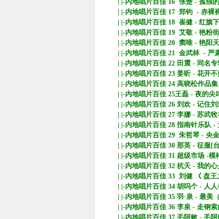
| |-内地唱片百佳 16 张楚 - 孤独
| |-内地唱片百佳 17 郑钧 - 
使
| |-内地唱片百佳 18 崔健 - 红旗下
| |-内地唱片百佳 19 艾敬 - 艳粉街
| |-内地唱片百佳 20 窦唯 - 艳阳
| |-内地唱片百佳 21 金武林 - 严
| |-内地唱片百佳 22 田震 - 同名专
| |-内地唱片百佳 23 姜昕 - 花开不败
| |-内地唱片百佳 24 高晓松作品集 -
| |-内地唱片百佳 25王磊 - 夜的尖叫
| |-内地唱片百佳 26 刘欢 - 记住
| |-内地唱片百佳 27 李娜 - 苏武牧
社
| |-内地唱片百佳 28 指南针乐队 - 
| |-内地唱片百佳 29 朱哲琴 - 央金玛
| |-内地唱片百佳 30 那英 - 征服[台
| |-内地唱片百佳 31 超级市场 -模样
| |-内地唱片百佳 32 杭天 - 我的
| |-内地唱片百佳 33 刘健 《 盘王
| |-内地唱片百佳 34 胡吗个 - 
| |-内地唱片百佳 35 羽·泉 - 最美
| |-内地唱片百佳 36 李泉 - 走钢索
区
| |-内地唱片百佳 37 毛阿敏 - 毛阿