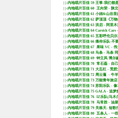
| |-内地唱片百佳 59 王筝-我们都是
| |-内地唱片百佳 60 王向荣 - 陕北
| |-内地唱片百佳 61 小娟&山谷里
| |-内地唱片百佳 62 萨顶顶《万
| |-内地唱片百佳 63 洪启 - 阿里
| |-内地唱片百佳 64 Carsick Car
| |-内地唱片百佳 65 五彩呼伦贝尔
| |-内地唱片百佳 66 痛仰乐队-不
| |-内地唱片百佳 67 果味 VC - 
| |-内地唱片百佳 68 马条 - 马条
| |-内地唱片百佳 69 钟立风 博尔赫
| |-内地唱片百佳 70 常石磊 - 自己
| |-内地唱片百佳 71 大忘杠 - 荒腔
| |-内地唱片百佳 72 周云蓬 - 牛羊
| |-内地唱片百佳 73 万能青年旅店
| |-内地唱片百佳 74 苏阳乐队 - 像草
| |-内地唱片百佳 75 GALA - 追
| |-内地唱片百佳 76 IZ乐队(马木尔)
| |-内地唱片百佳 78 马常胜 - 油
| |-内地唱片百佳 79 关栋天- 短歌行
| |-内地唱片百佳 80 五条人 - 一些