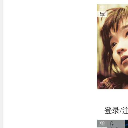
使
社
登录/
区