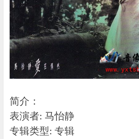
使
社
简介：
表演者: 马怡静
专辑类型: 专辑
区