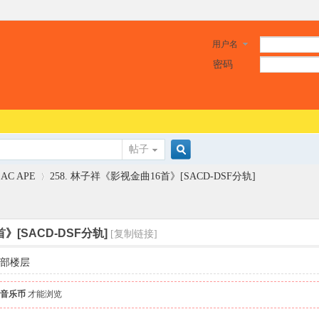
用户名
密码
帖子
搜
LAC APE
258. 林子祥《影视金曲16首》[SACD-DSF分轨]
索
》[SACD-DSF分轨]
[复制链接]
›
部楼层
0 音乐币
才能浏览