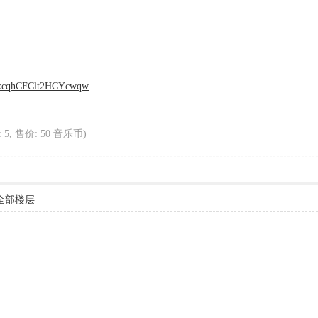
0OxcqhCFClt2HCYcwqw
: 5, 售价: 50 音乐币)
全部楼层