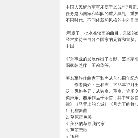
中国人民解放军军乐团于1952年7月
任务是为国家和军队的重大典礼、重
不同时代、不同体裁和风格的中外作品
;积累了一批水准较高的曲目，乐团
经常接待来自各个国家的元首和首脑
中国
军乐事业的发展作出了贡献。艺术家包
唱家韩芝萍、王莉华等。
著名军旅作曲家王和声从艺45周年纪
作者简介：王和声，1955年12月
泛，风格各异，从独奏、重奏、管乐交
类声乐、器乐作品千余首，其中50多
律》《马背上的长城》《月光下的舞
1. 孔雀舞曲
2. 草原夜色美
3. 美丽的草原我的家
4. 芦笙恋歌
5. 鸿雁