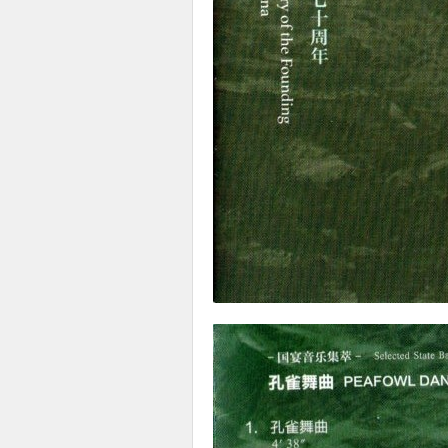
使
社
区