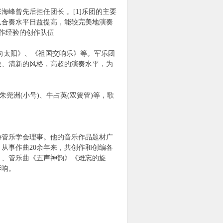
海峰曾先后担任团长 。[1]乐团的主要
队合奏水平日益提高，能较完美地演奏
作经验的创作队伍
向太阳》、《祖国交响乐》等。军乐团
快、清新的风格，高超的演奏水平，为
尧洲(小号)、牛占英(双簧管)等，歌
协管乐学会理事。他的音乐作品题材广
从事作曲20余年来，共创作和创编各
》、管乐曲《五声神韵》《难忘的旋
影响。