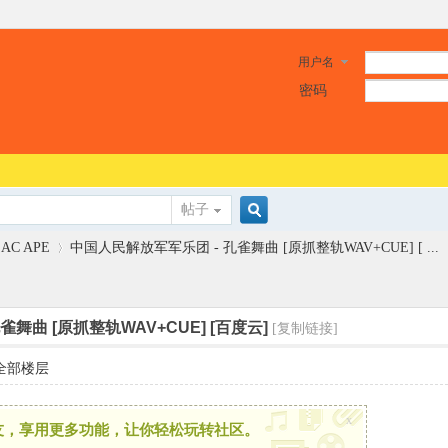
用户名
密码
帖子
搜
LAC APE
中国人民解放军军乐团 - 孔雀舞曲 [原抓整轨WAV+CUE] [ ...
索
舞曲 [原抓整轨WAV+CUE] [百度云]
[复制链接]
›
全部楼层
x
友，享用更多功能，让你轻松玩转社区。