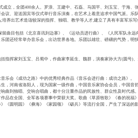
正式成立，全团400余人。罗浪、王建中、石磊、马国平、刘玉宝、于海、张
要会议、迎送国宾等仪式举行音乐演奏，在艺术上着意追求中国气派。乐
;培养出艺术造诣较深的指挥、独唱、教学等人才;建立了具有丰富军乐写
的保留曲目包括《北京喜讯到边寨》、《运动员进行曲》、《人民军队永远
。乐团还经常举办音乐会，出访世界各地。乐团以雄壮、磅礴的气势，明
括指挥家刘玉宝、吕蜀中，作曲家李延生、魏群，演奏家孙大方(圆号)、朱
念音乐会《成功之路》中的优秀经典作品《音乐会进行曲：成功之路》。
出生，河南省洛阳人，现为国家一级作曲，中国音乐家协会会员，中国音
响曲到独唱、交响合唱曲，都十分注重作品的民族性、群众性及时代感。
首作品在全国、全军各项赛事中荣获大奖。歌曲《草原牧歌》《春的祝福
步》《圆明园》《彝海》《家园颂》《砺兵》等流行全国，产生了深远的