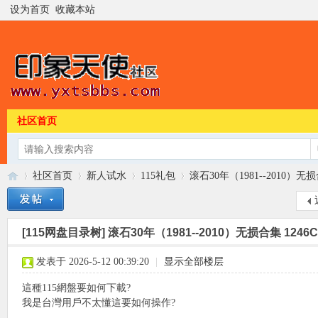
设为首页
收藏本站
社区首页
社区首页
新人试水
115礼包
滚石30年（1981--2010）无损
[115网盘目录树]
滚石30年（1981--2010）无损合集 1246
印
»
›
›
›
发表于 2026-5-12 00:39:20
|
显示全部楼层
這種115網盤要如何下載?
我是台灣用戶不太懂這要如何操作?