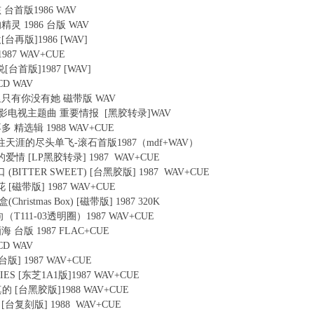
孩 台首版1986 WAV
中的精灵 1986 台版 WAV
欢[台再版]1986 [WAV]
1987 WAV+CUE
要说[台首版]1987 [WAV]
0CD WAV
我的心里只有你没有她 磁带版 WAV
星 - 电影电视主题曲 重要情报 [黑胶转录]WAV
的不多 精选辑 1988 WAV+CUE
华娟-往天涯的尽头单飞-滚石首版1987（mdf+WAV）
我们的爱情 [LP黑胶转录] 1987 WAV+CUE
口 (BITTER SWEET) [台黑胶版] 1987 WAV+CUE
花 [磁带版] 1987 WAV+CUE
Christmas Box) [磁带版] 1987 320K
方向（T111-03透明圈）1987 WAV+CUE
酒海 台版 1987 FLAC+CUE
0CD WAV
[台版] 1987 WAV+CUE
ORIES [东芝1A1版]1987 WAV+CUE
来真的 [台黑胶版]1988 WAV+CUE
瘾 [台复刻版] 1988 WAV+CUE