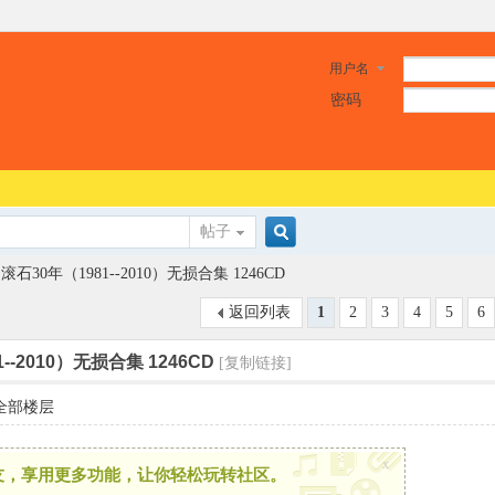
用户名
密码
帖子
搜
滚石30年（1981--2010）无损合集 1246CD
返回列表
1
2
3
4
5
6
索
--2010）无损合集 1246CD
[复制链接]
全部楼层
x
友，享用更多功能，让你轻松玩转社区。