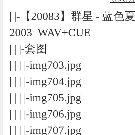
| |-【20083】群星 - 蓝色
2003 WAV+CUE
| | |-套图
| | | |-img703.jpg
| | | |-img704.jpg
| | | |-img705.jpg
| | | |-img706.jpg
| | | |-img707.jpg