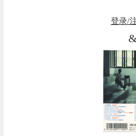
使
登录/
&
社
区