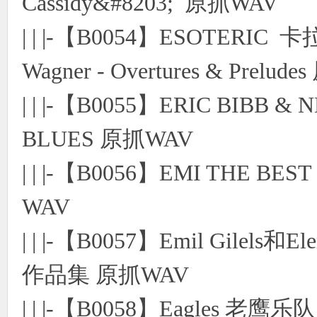
Cassidy&#8203; 原抓WAV
| | |-【B0054】ESOTERI
Wagner - Overtures & Prelu
| | |-【B0055】ERIC BIBB & 
BLUES 原抓WAV
| | |-【B0056】EMI THE 
WAV
| | |-【B0057】Emil Gilel
作品集 原抓WAV
| | |-【B0058】Eagles 老鹰乐队