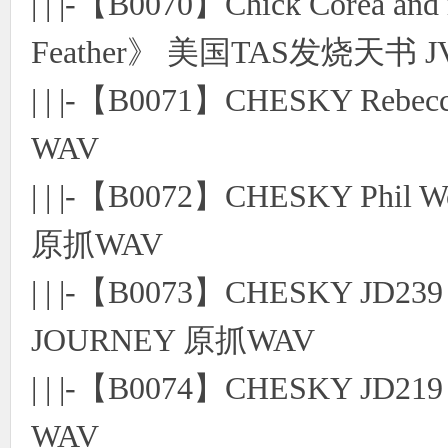
| | |-【B0070】Chick Corea and 
Feather》 美国TAS发烧天书
| | |-【B0071】CHESKY Rebecc
WAV
| | |-【B0072】CHESKY Phil 
原抓WAV
| | |-【B0073】CHESKY JD23
JOURNEY 原抓WAV
| | |-【B0074】CHESKY JD2
WAV