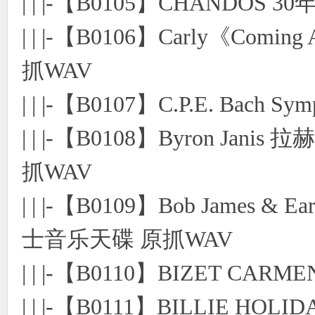
| | |-【B0105】CHANDOS 
| | |-【B0106】Carly《Com
抓WAV
| | |-【B0107】C.P.E. Bach S
| | |-【B0108】Byron J
抓WAV
| | |-【B0109】Bob James &
士音乐天碟 原抓WAV
| | |-【B0110】BIZET CA
| | |-【B0111】BILLIE HOL