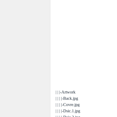
| | |-Artwork
| | | |-Back.jpg
| | | |-Covre.jpg
| | | |-Dsic.1.jpg