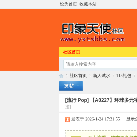
设为首页
收藏本站
社区首页
社区首页
新人试水
115礼包
[流行 Pop]
【A0227】环球多元宇宙 
印
»
›
›
›
接]
发表于 2026-1-24 17:31:55
|
显示