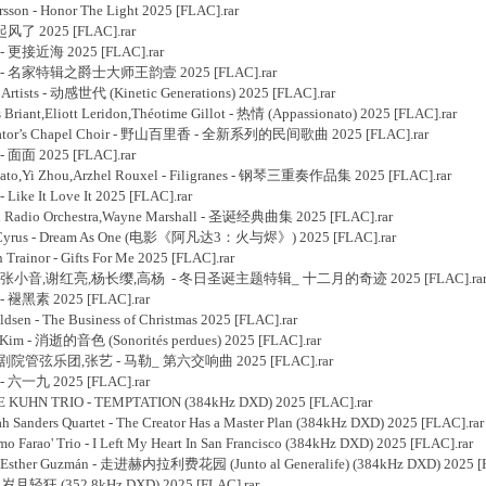
son - Honor The Light 2025 [FLAC].rar
起风了 2025 [FLAC].rar
- 更接近海 2025 [FLAC].rar
韵壹 - 名家特辑之爵士大师王韵壹 2025 [FLAC].rar
rtists - 动感世代 (Kinetic Generations) 2025 [FLAC].rar
ant,Eliott Leridon,Théotime Gillot - 热情 (Appassionato) 2025 [FLAC].rar
alvator’s Chapel Choir - 野山百里香 - 全新系列的民间歌曲 2025 [FLAC].rar
 面面 2025 [FLAC].rar
ato,Yi Zhou,Arzhel Rouxel - Filigranes - 钢琴三重奏作品集 2025 [FLAC].rar
ke It Love It 2025 [FLAC].rar
 Radio Orchestra,Wayne Marshall - 圣诞经典曲集 2025 [FLAC].rar
y Cyrus - Dream As One (电影《阿凡达3：火与烬》) 2025 [FLAC].rar
ainor - Gifts For Me 2025 [FLAC].rar
]卢绍莹,张小音,谢红亮,杨长缨,高杨 - 冬日圣诞主题特辑_ 十二月的奇迹 2025 [FLAC].ra
 褪黑素 2025 [FLAC].rar
en - The Business of Christmas 2025 [FLAC].rar
Kim - 消逝的音色 (Sonorités perdues) 2025 [FLAC].rar
国家大剧院管弦乐团,张艺 - 马勒_ 第六交响曲 2025 [FLAC].rar
 六一九 2025 [FLAC].rar
 KUHN TRIO - TEMPTATION (384kHz DXD) 2025 [FLAC].rar
anders Quartet - The Creator Has a Master Plan (384kHz DXD) 2025 [FLAC].rar
arao' Trio - I Left My Heart In San Francisco (384kHz DXD) 2025 [FLAC].rar
 Esther Guzmán - 走进赫内拉利费花园 (Junto al Generalife) (384kHz DXD) 2025 [F
 岁月轻狂 (352.8kHz DXD) 2025 [FLAC].rar