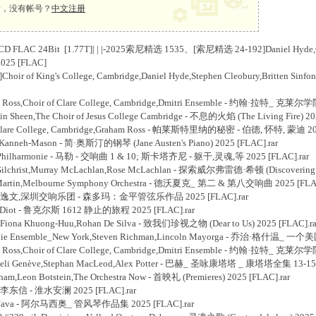
，没有帐号？
中文注册
 FLAC 24Bit [1.77T]
| | |-2025索尼精选 1535、[索尼精选 24-192]Daniel Hyde,Choir
25 [FLAC]
ir of King's College, Cambridge,Daniel Hyde,Stephen Cleobury,Britte
 Ross,Choir of Clare College, Cambridge,Dmitri Ensemble - 约翰·拉特_ 克莱
 Sheen,The Choir of Jesus College Cambridge - 不息的火焰 (The Living Fire) 2
f Clare College, Cambridge,Graham Ross - 帕莱斯特里纳的秘密 - 伯德, 怀特, 蒙迪 2
Kanneh-Mason - 简·奥斯汀的钢琴 (Jane Austen's Piano) 2025 [FLAC].rar
r Philharmonie - 马勒 - 交响曲 1 & 10; 斯卡塔齐尼 - 躯干,灵魂,等 2025 [FLAC].rar
ilchrist,Murray McLachlan,Rose McLachlan - 探索威尔弗雷德·希顿 (Discovering Wil
 Martin,Melbourne Symphony Orchestra - 德沃夏克_ 第二 & 第八交响曲 2025 [FLAC
]金平,沈逸文,深圳交响乐团 - 森多玛：金平管弦乐作品 2025 [FLAC].rar
e Diot - 鲁克尔斯 1612 静止的旅程 2025 [FLAC].rar
Fiona Khuong-Huu,Rohan De Silva - 致我们珍视之物 (Dear to Us) 2025 [FLAC].ra
onie Ensemble_New York,Steven Richman,Lincoln Mayorga - 乔治·格什温_
 Ross,Choir of Clare College, Cambridge,Dmitri Ensemble - 约翰·拉特_ 克莱
geli Genève,Stephan MacLeod,Alex Potter - 巴赫_ 圣咏康塔塔 _ 康塔塔全集 13-15 2
m,Leon Botstein,The Orchestra Now - 首映礼 (Premieres) 2025 [FLAC].rar
,李东信 - 淮水安澜 2025 [FLAC].rar
io Nava - 阿尔马西奥_ 管风琴作品集 2025 [FLAC].rar