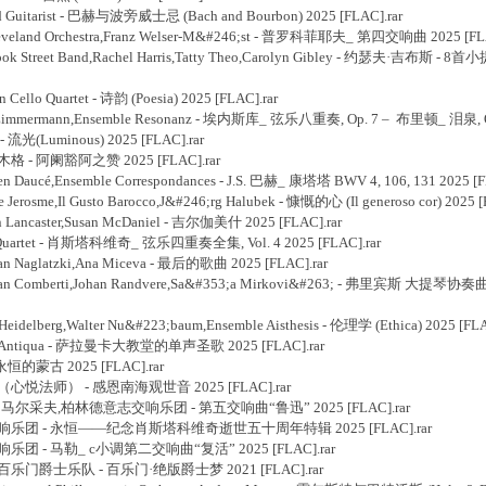
d Guitarist - 巴赫与波旁威士忌 (Bach and Bourbon) 2025 [FLAC].rar
leveland Orchestra,Franz Welser-M&#246;st - 普罗科菲耶夫_ 第四交响曲 2025 [FLA
rook Street Band,Rachel Harris,Tatty Theo,Carolyn Gibley - 约瑟夫·吉布斯
ello Quartet - 诗韵 (Poesia) 2025 [FLAC].rar
 Zimmermann,Ensemble Resonanz - 埃内斯库_ 弦乐八重奏, Op. 7 – 布里顿_ 泪泉, Op.
流光(Luminous) 2025 [FLAC].rar
其木格 - 阿阑豁阿之赞 2025 [FLAC].rar
n Daucé,Ensemble Correspondances - J.S. 巴赫_ 康塔塔 BWV 4, 106, 131 2025 [F
erosme,Il Gusto Barocco,J&#246;rg Halubek - 慷慨的心 (Il generoso cor) 2025 [
 Lancaster,Susan McDaniel - 吉尔伽美什 2025 [FLAC].rar
l Quartet - 肖斯塔科维奇_ 弦乐四重奏全集, Vol. 4 2025 [FLAC].rar
an Naglatzki,Ana Miceva - 最后的歌曲 2025 [FLAC].rar
stian Comberti,Johan Randvere,Sa&#353;a Mirkovi&#263; - 弗里宾斯 大提
idelberg,Walter Nu&#223;baum,Ensemble Aisthesis - 伦理学 (Ethica) 2025 [FLA
ola Antiqua - 萨拉曼卡大教堂的单声圣歌 2025 [FLAC].rar
 永恒的蒙古 2025 [FLAC].rar
释心悦（心悦法师） - 感恩南海观世音 2025 [FLAC].rar
]史特凡·马尔采夫,柏林德意志交响乐团 - 第五交响曲“鲁迅” 2025 [FLAC].rar
6]深圳交响乐团 - 永恒——纪念肖斯塔科维奇逝世五十周年特辑 2025 [FLAC].rar
圳交响乐团 - 马勒_ c小调第二交响曲“复活” 2025 [FLAC].rar
上海老百乐门爵士乐队 - 百乐门·绝版爵士梦 2021 [FLAC].rar