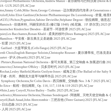
iverpool Philharmonic Orchestra,Andrew Manze - 霍尔斯特与巴特沃斯 (Holst & But
 - LUX 2025 [FLAC].rar
ter,Jimmy Cobb,Mike Stern,George Coleman - 迈尔斯的四代传承 (4 Generations of 
tzloff,John Eliot Gardiner,Orchestre Philharmonique Du Luxembourg - 舒曼
#235;l Pichon,Pygmalion,Sabine Devieilhe,Stéphane Degout - 勃拉姆斯_ 德意
hel Harnisch - 欣德米特_ 玛丽安的生活 (修订版 1948) (哈尼施、J.P. 舒尔茨) 2025 [FL
monischer Kinderchor Dresden - 圣诞节 - 环游世界 2025 [FLAC].rar
uier,Les Bacchantes,Ronan Khalil - 柔美的枝叶(Doux Ramages) 2025 [FLAC].rar
ick Hamilton - 平安夜 - 新古典主义圣诞曲 2025 [FLAC].rar
 狂爱 2025 [FLAC].rar
 Gaillard - 大提琴探戈 (CelloTango) 2025 [FLAC].rar
rdi Choir,English Baroque Soloists,Christophe Rousset - 夏尔潘蒂埃_ 巴洛克圣诞
tet - 炉火 (Hearth) 2025 [FLAC].rar
il Pletnev,Russian National Orchestra - 柴可夫斯基_ 第三交响曲 & 加冕进行曲 2025
imovitz,Christopher O'Riley - 贝多芬时代 2025 [FLAC].rar
chat,Lesley Hatfield,Martin Gwilym-Jones - 咸海之歌 (The Ballad of the Salty 
马雯,韦子健 - 肖邦、弗朗克大提琴与钢琴作品 2025 [FLAC].rar
Symphony Orchestra,Sir Colin Davis - 西贝柳斯_ 交响曲 Nos. 3 & 7 2025 [FLAC].
o Erice - 航程 - 勃拉姆斯_ Op. 116, 117, 118 & 119 2025 [FLAC].rar
e,Larry Coryell,Victor Bailey - Traffic 2025 [FLAC].rar
 Josefowicz,Minnesota Orchestra,Thomas Sondergard - 阿德斯_ 灭绝天使交响曲 
yell,Badi Assad,John Abercrombie - 三把吉他 (Three Guitars) 2025 [FLAC].rar
- 日出恋曲 2025 [FLAC].rar
 人间 2025 [FLAC].rar