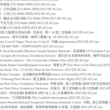
给朋友 (352.8kHz DXD) 2025 [FLAC].rar
- 日出恋曲 (352.8kHz DXD) 2025 [FLAC].rar
 人间 (352.8kHz DXD) 2025 [FLAC].rar
 - 鲍比达与陈洁丽 (352.8kHz DXD) 2025 [FLAC].rar
 千言万语 (352.8kHz DXD) 2025 [FLAC].rar
幻影 (352.8kHz DXD) 2025 [FLAC].rar
]尾高忠明,大阪爱乐交响乐团 - 贝多芬_ 第一 & 第二交响曲 2025 [FLAC].rar
 Karénine - 柴可夫斯基_ 钢琴三重奏 Op. 50 2025 [FLAC].rar
 Coryell Organ Trio,Larry Coryell - 印象 (Impressions) 2025 [FLAC].rar
 KUHN TRIO - TEMPTATION 2025 [FLAC].rar
Vocal Ensemble,Matthew Guard,Christine Baranski - 圣诞颂歌 (A Christmas Carol
kia Giorgini,Per Ivarsson,Trondheim Soloists - 莫扎特 & 肖斯塔科维奇_ 钢琴
anders Quartet - The Creator Has a Master Plan 2025 [FLAC].rar
ands Radio Choir,Benjamin Goodson - 挚爱之声 (The Voice of the Beloved) 2025 
rao' Trio - I Left My Heart In San Francisco 2025 [FLAC].rar
 Esther Guzmán - 走进赫内拉利费花园 (Junto al Generalife) 2025 [FLAC].rar
ribourg,Flore Merlin - 夜之森林 (Forests of the Night) 2025 [FLAC].rar
nathan Nott,Tokyo Symphony Orchestra - 布鲁克纳_ 第八交响曲 (诺特与东京交响乐团) 
athan Nott,Tokyo Symphony Orchestra - 贝多芬_ 第三交响曲 & 第八交响曲 2025 [FL
]井筒香奈江 - 时光流逝Ⅱ 春夏秋冬 (時のまにまにⅡ 春夏秋冬) 2025 [FLAC].rar
Scholars - 兰贝斯圣咏集 (The Lambeth Anonymous) 2025 [FLAC].rar
drea Noseda,National Symphony Orchestra, Kennedy Center - 马勒_ 第七交响曲 2
]龟井良信,铃木慎崇 - 勃拉姆斯_ 单簧管奏鸣曲集 & 舒曼_ 幻想曲 2025 [FLAC].rar