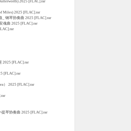
terworth) 2025 [FLAC].rar
Miles) 2025 [FLAC].rar
, 格里格_ 钢琴协奏曲 2025 [FLAC].rar
志安魂曲 2025 [FLAC].rar
AC].rar
 2025 [FLAC].rar
 [FLAC].rar
Sea） 2025 [FLAC].rar
rar
& 小提琴协奏曲 2025 [FLAC].rar