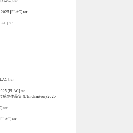
[FLAC].rar
2025 [FLAC].rar
AC].rar
LAC].rar
25 [FLAC].rar
西, 拉威尔作品集 (L'Enchanteur) 2025
.rar
LAC].rar