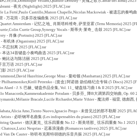
239;cik,Dominique Vellard,Quatuor Debussy - 灵魂之歌 (Cantar del alma) 2025 
rami - 夜光 (Nightlight) 2025 [FLAC].rar
e La Ferté,Paulo Castrillo,Manon Chapelle,Nicolas Mackowiak - 被遗忘的奏鸣曲 
麻里 - 万花筒 - 贝多芬改编曲集 2025 [FLAC].rar
k Quartet Amsterdam - 记忆之地_ 肖斯塔科维奇, 萨里亚霍 (Terra Memoria) 2025 [FL
urrie,Colin Currie Group,Synergy Vocals - 斯蒂夫·莱奇_ 击鼓 2025 [FLAC].rar
y - 肖像 (Portraits) 2025 [FLAC].rar
- 有机体 (Organisms) 2025 [FLAC].rar
- 不忍别离 2025 [FLAC].rar
学元 - 本达34首键盘小奏鸣曲选 2025 [FLAC].rar
 - 鲍比达与陈洁丽 2025 [FLAC].rar
千言万语 2025 [FLAC].rar
影 2025 [FLAC].rar
ummond,David Hazeltine,George Mraz - 曼哈顿 (Manhattan) 2025 [FLAC].rar
r Philharmoniker,Kirill Petrenko - [套盒] 阿诺德·勋伯格纪念专辑 (5 Discs) 2025 [F
in Alard - J. S. 巴赫_ 键盘作品全集, Vol. 11_ 键盘练习曲 I & II 2025 [FLAC].rar
ello Manacorda,Kammerakademie Potsdam - 贝多芬_ 降B大调第四交响曲, Op. 60 20
zymanski,Mélanie Bracale,Lucile Richardot,Marie Ythier - 魔法师 - 福雷, 德彪
 Sabata,Alicia Amo,Tiento Nuovo,Ignacio Prego - 未曾见过的那不勒斯 2025 [FLAC]
Artists - 必听钢琴名曲集 (Les indispensables du piano) 2025 [FLAC].rar
o String Quartet - 德沃夏克_ 弦乐四重奏 No.12 - 斯美塔那_ 弦乐四重奏 No.1 2025 [F
 Chatoux,Lutxi Nesprias - 迟暮浪漫曲 (Romances tardives) 2025 [FLAC].rar
rnaud Van De Cauter - 聆听布克斯特胡德的乐音共振 2025 [FLAC].rar