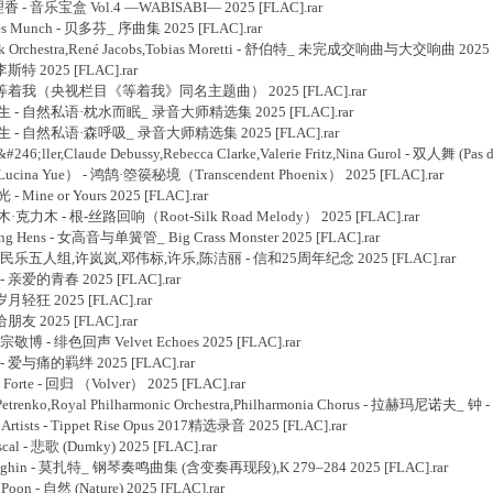
理香 - 音乐宝盒 Vol.4 —WABISABI― 2025 [FLAC].rar
les Munch - 贝多芬_ 序曲集 2025 [FLAC].rar
ck Orchestra,René Jacobs,Tobias Moretti - 舒伯特_ 未完成交响曲与大交响曲 2025 [
李斯特 2025 [FLAC].rar
]周深 - 等着我（央视栏目《等着我》同名主题曲） 2025 [FLAC].rar
泽口真生 - 自然私语·枕水而眠_ 录音大师精选集 2025 [FLAC].rar
泽口真生 - 自然私语·森呼吸_ 录音大师精选集 2025 [FLAC].rar
6;ller,Claude Debussy,Rebecca Clarke,Valerie Fritz,Nina Gurol - 双人舞 (Pas d
ucina Yue） - 鸿鹄·箜篌秘境（Transcendent Phoenix） 2025 [FLAC].rar
Mine or Yours 2025 [FLAC].rar
木·克力木 - 根-丝路回响（Root-Silk Road Melody） 2025 [FLAC].rar
ing Hens - 女高音与单簧管_ Big Crass Monster 2025 [FLAC].rar
]武亦文,民乐五人组,许岚岚,邓伟标,许乐,陈洁丽 - 信和25周年纪念 2025 [FLAC].rar
 - 亲爱的青春 2025 [FLAC].rar
岁月轻狂 2025 [FLAC].rar
给朋友 2025 [FLAC].rar
宗敬博 - 绯色回声 Velvet Echoes 2025 [FLAC].rar
 - 爱与痛的羁绊 2025 [FLAC].rar
 Forte - 回归 （Volver） 2025 [FLAC].rar
 Petrenko,Royal Philharmonic Orchestra,Philharmonia Chorus - 拉赫玛尼诺夫_
Artists - Tippet Rise Opus 2017精选录音 2025 [FLAC].rar
cal - 悲歌 (Dumky) 2025 [FLAC].rar
 Beghin - 莫扎特_ 钢琴奏鸣曲集 (含变奏再现段),K 279–284 2025 [FLAC].rar
oon - 自然 (Nature) 2025 [FLAC].rar