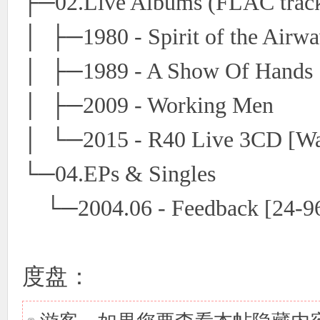
├─02.Live Albums (FLAC trac
│ ├─1980 - Spirit of the Airwa
│ ├─1989 - A Show Of Hands
│ ├─2009 - Working Men
│ └─2015 - R40 Live 3CD [W
└─04.EPs & Singles
└─2004.06 - Feedback [24-9
度盘：