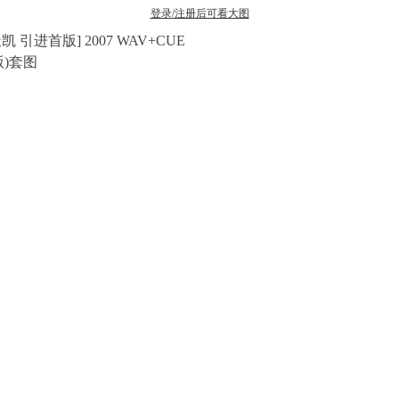
登录/注册后可看大图
天凯 引进首版] 2007 WAV+CUE
版)套图