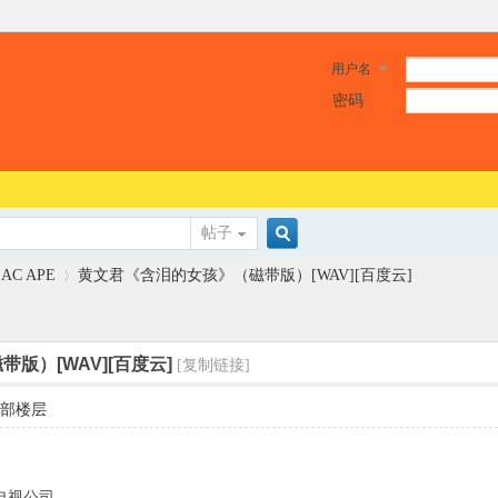
用户名
密码
帖子
搜
LAC APE
黄文君《含泪的女孩》（磁带版）[WAV][百度云]
索
版）[WAV][百度云]
[复制链接]
›
部楼层
电视公司