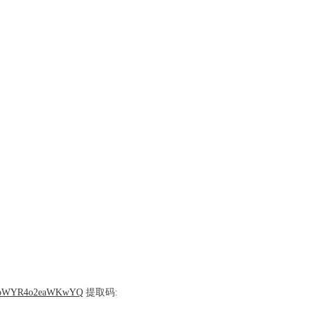
peC_oWYR4o2eaWKwYQ
提取码: