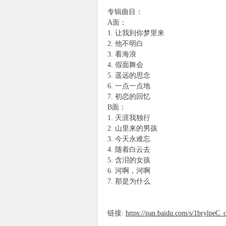
专辑曲目：
A面：
1. 让我到你梦里来
2. 他不明白
3. 看海浪
4. 假面舞会
5. 遥远的思念
6. 一点一点地
7. 初恋的回忆
B面：
1. 天涯我独行
2. 山里来的男孩
3. 今天永难忘
4. 随着白云去
5. 含泪的女孩
6. 河啊，河啊
7. 那是为什么
链接:
https://pan.baidu.com/s/1bryl