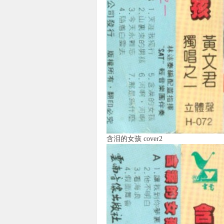
使
社
含泪的女孩 cover2
区