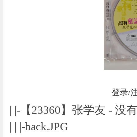
登录/
| |-【23360】张学友 - 
| | |-back.JPG