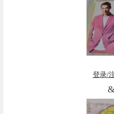
使
社
登录/
&
区