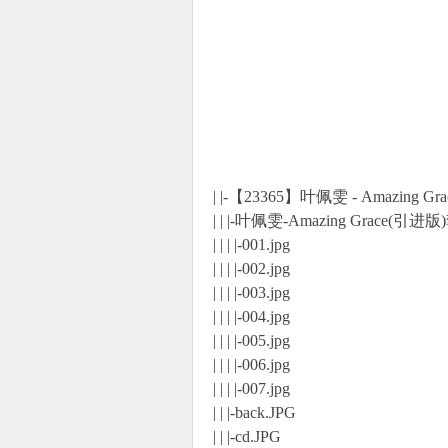
| |-【23365】叶佩雯 - Amazing G
| | |-叶佩雯-Amazing Grace(引进
| | | |-001.jpg
| | | |-002.jpg
| | | |-003.jpg
| | | |-004.jpg
| | | |-005.jpg
| | | |-006.jpg
| | | |-007.jpg
| | |-back.JPG
| | |-cd.JPG