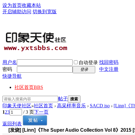
设为首页
收藏本站
开启辅助访问
切换到宽版
用户名
找回密码
自动登录
密码
中文注册
登录
快捷导航
社区首页
BBS
帖子
搜索
印象天使社区
»
社区首页
›
高采样率音乐
›
SACD iso
›
[Linn]《Th
1
2
3
/ 3 页
下一页
返回列表
[发烧]
[Linn]《The Super Audio Collection Vol 8》2015 