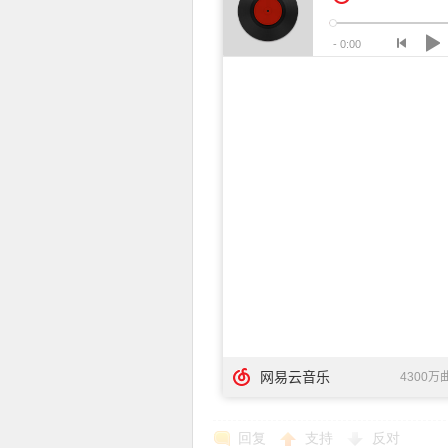
使
社
区
回复
支持
反对