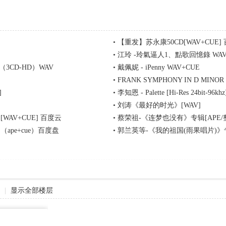
•
【重发】苏永康50CD[WAV+CUE]
•
江玲 -玲氣逼人1、點歌回憶錄 WAV
CD-HD）WAV
•
戴佩妮 - iPenny WAV+CUE
•
FRANK SYMPHONY IN D MINOR
SACD
]
•
李知恩 - Palette [Hi-Res 24bit-96khz
•
刘涛《最好的时光》[WAV]
AV+CUE] 百度云
•
蔡荣祖-《连梦也没有》专辑[APE/整
（ape+cue）百度盘
•
郭兰英等-《我的祖国(雨果唱片)》专辑
|
显示全部楼层