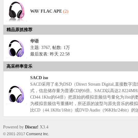
WAV FLAC APE
(2)
象
精品原抓推荐
华语
主题: 3767
,
帖数:
1万
最后发表:
昨天 22:58
高采样率音乐
SACD iso
SACD采用了名为DSD（Direct Stream Digital,直
天
式，信息储存量为普通CD的6倍。SACD以高达2.8224M
CD44.1Khz的64倍）把原始的模拟音频信号量化为1bi
为模拟音频信号重播时，所还原的波型与原先音乐的模拟
比CD（44.1KHz/16bit）或DVD Audio（96KHz/24b
Powered by
Discuz!
X3.4
© 2001-2017
Comsenz Inc.